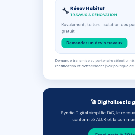
Rénov Habitat
🔧
TRAVAUX & RÉNOVATION
Ravalement, toiture, isolation des p
gratuit.
Demander un devis travaux
Demande transmise au partenaire sélectionné, s
rectification et d'effacement (voir politique de 
🚀 Digitalisez la 
Syndic Digital simplifie l'AG, le reco
conformité ALUR et la communi