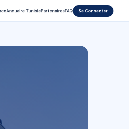
nce
Annuaire Tunisie
Partenaires
FAQ
Se Connecter