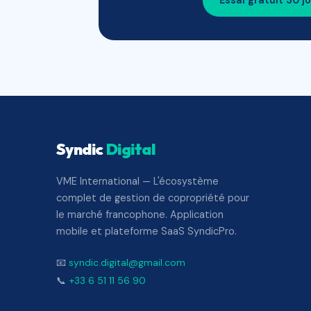
Essai gratuit 30 j
Syndic
Digital
VME International — L'écosystème
complet de gestion de copropriété pour
le marché francophone. Application
mobile et plateforme SaaS SyndicPro.
📧
syndic.digital@gmail.com
📞
+33 6 51 11 56 90