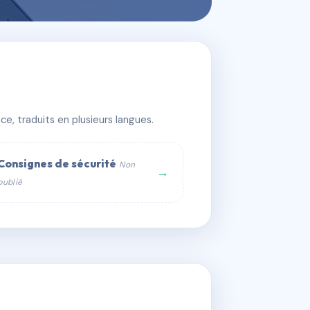
e, traduits en plusieurs langues.
Consignes de sécurité
Non
→
publié
web :
om