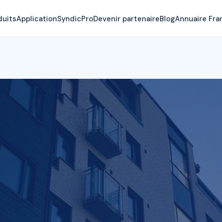
duits
Application
SyndicPro
Devenir partenaire
Blog
Annuaire Fra