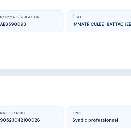
N° IMMATRICULATION
ÉTAT
AE8590093
IMMATRICULEE_RATTACHEE
.vme.plus/AE8590093
LE HALAGE
a Révolution 94140 ALFORTVILLE
SIRET SYNDIC
TYPE
90523042100026
Syndic professionnel