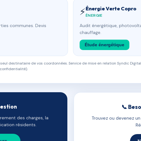
Énergie Verte Copro
⚡
ÉNERGIE
arties communes. Devis
Audit énergétique, photovolta
chauffage.
Étude énergétique
eul destinataire de vos coordonnées. Service de mise en relation Syndic Digital
confidentialité).
gestion
📞 Beso
uvrement des charges, la
Trouvez ou devenez un c
cation résidents.
Ré