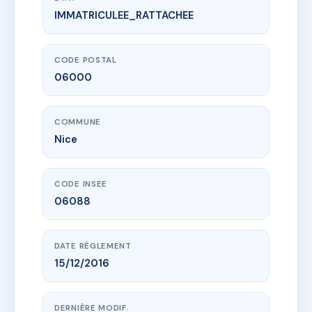
IMMATRICULEE_RATTACHEE
www.vme.plus/AE8628703
4 avenue Malausséna / 33 rue Marceau
4 av malaussena
06000 Nice
CODE POSTAL
06000
COMMUNE
Nice
CODE INSEE
06088
DATE RÈGLEMENT
15/12/2016
DERNIÈRE MODIF.