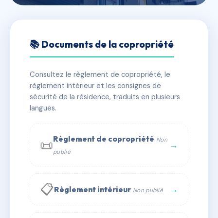
🇫🇷 RFRAE8628703
4 avenue Malausséna / 33 rue
📚 Documents de la copropriété
Marceau
Consultez le règlement de copropriété, le
📍 4 av malaussena 06000 Nice
règlement intérieur et les consignes de
✓ Immatriculée
🏠 69 lots
🏗 1 bâtiment(s)
sécurité de la résidence, traduits en plusieurs
langues.
📞 Contacter Syndic Digital
💬 WhatsApp
Règlement de copropriété
Non
📜
✉ Email
→
publié
📋
→
Règlement intérieur
Non publié