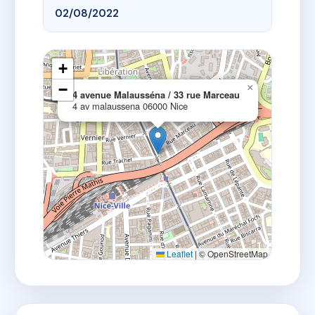
02/08/2022
+
−
×
4 avenue Malausséna / 33 rue Marceau
4 av malaussena 06000 Nice
Leaflet
|
© OpenStreetMap