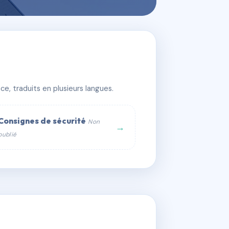
ORE
e, traduits en plusieurs langues.
Consignes de sécurité
Non
→
publié
web :
om