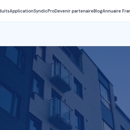
duits
Application
SyndicPro
Devenir partenaire
Blog
Annuaire Fra