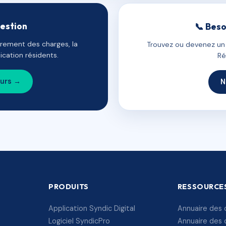
gestion
📞 Beso
uvrement des charges, la
Trouvez ou devenez un c
cation résidents.
Ré
ours →
N
PRODUITS
RESSOURCE
Application Syndic Digital
Annuaire des 
Logiciel SyndicPro
Annuaire des 