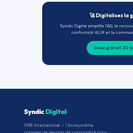
🚀 Digitalisez la 
Syndic Digital simplifie l'AG, le reco
conformité ALUR et la communi
Essai gratuit 30 j
Syndic
Digital
VME International — L'écosystème
complet de gestion de copropriété pour