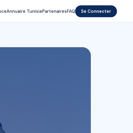
nce
Annuaire Tunisie
Partenaires
FAQ
Se Connecter