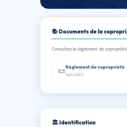
🇫🇷 RFRAE9633710
📚 Documents de la copropr
SDC 104 RUE 
📍 104 RUE DU FAUBOURG SAINT H
Consultez le règlement de copropriété, 
✓ Immatriculée
🏠 26 lots
🏗 3 
Règlement de copropriété
📜
Non publié
📞 Contacter Syndic Digital

Coproprié
229 
N°
w
🏛 Identification