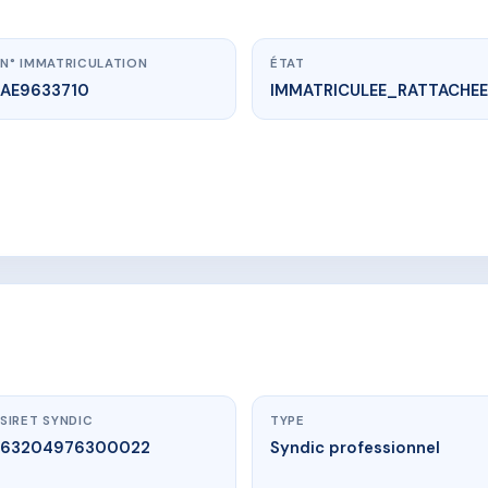
N° IMMATRICULATION
ÉTAT
AE9633710
IMMATRICULEE_RATTACHEE
w.vme.plus/AE9633710
RUE DU FAUBOURG SAINT HONORE
 DU FAUBOURG SAINT HONORE
SIRET SYNDIC
TYPE
63204976300022
Syndic professionnel