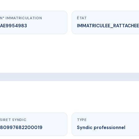
N° IMMATRICULATION
ÉTAT
AE9954983
IMMATRICULEE_RATTACHEE
vme.plus/AE9954983
a Grande Maison
enue des maisonnettes
SIRET SYNDIC
TYPE
80997682200019
Syndic professionnel