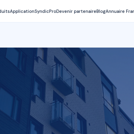
duits
Application
SyndicPro
Devenir partenaire
Blog
Annuaire Fra