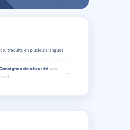
e, traduits en plusieurs langues.
Consignes de sécurité
Non
→
publié
web :
om