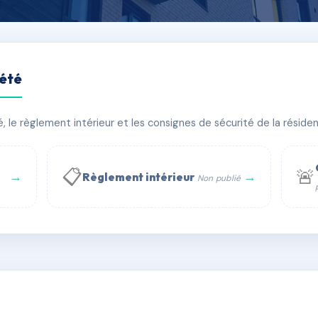
iété
son
le règlement intérieur et les consignes de sécurité de la résidenc
âtiment(s)
📋
🚨
→
→
Règlement intérieur
Non publié
 WhatsApp
✉ Email
té
rue Saint-Honoré, 75001 Paris - Tél. : +33 6 51 11 56 90 - 
AE9954983
🇫🇷
ww.syndic.digital - E-mail : syndic.digital@gmail.c