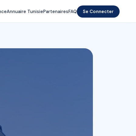
nce
Annuaire Tunisie
Partenaires
FAQ
Se Connecter