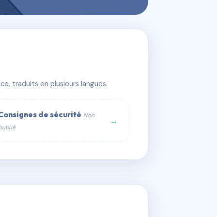
e, traduits en plusieurs langues.
Consignes de sécurité
Non
→
publié
web :
om