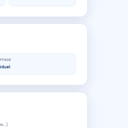
FFAGE
viduel
ie…).