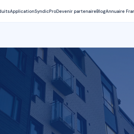
duits
Application
SyndicPro
Devenir partenaire
Blog
Annuaire Fra