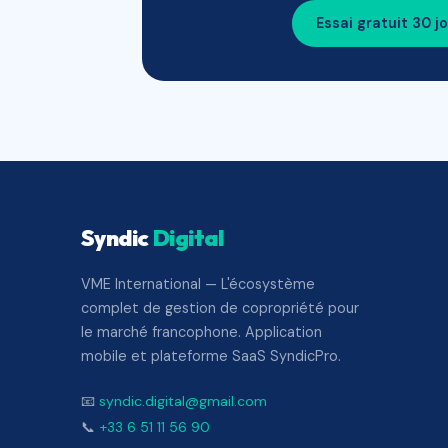
Essai gratuit 30 j
Syndic
Digital
VME International — L'écosystème
complet de gestion de copropriété pour
le marché francophone. Application
mobile et plateforme SaaS SyndicPro.
📧
syndic.digital@gmail.com
📞
+33 6 51 11 56 90