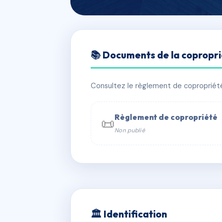
🇫🇷 RFRAF0569038
📚 Documents de la copropr
Villa Bartole
📍 Villa Bartole, 1 bis Boulevard de B
Consultez le règlement de copropriété, 
✓ Immatriculée
🏠 12 lots
🏗 1 b
Règlement de copropriété
📜
Non publié
📞 Contacter Syndic Digital

Copropriét
229 
w
🏛 Identification