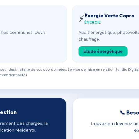
Énergie Verte Copro
⚡
ÉNERGIE
arties communes. Devis
Audit énergétique, photovolta
chauffage.
Étude énergétique
eul destinataire de vos coordonnées. Service de mise en relation Syndic Digital
confidentialité).
gestion
📞 Beso
uvrement des charges, la
Trouvez ou devenez un c
cation résidents.
Ré