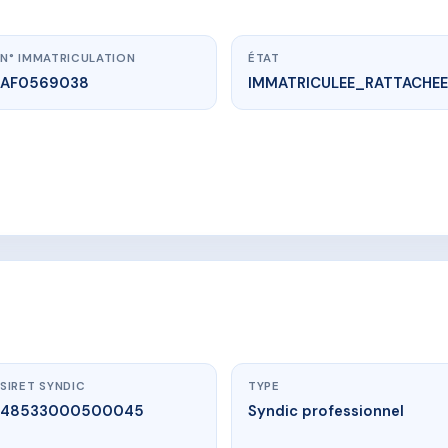
N° IMMATRICULATION
ÉTAT
AF0569038
IMMATRICULEE_RATTACHEE
www.vme.plus/AF0569038
Villa Bartole
e, 1 bis Boulevard de Bartole, 83310 Grimaud
SIRET SYNDIC
TYPE
48533000500045
Syndic professionnel