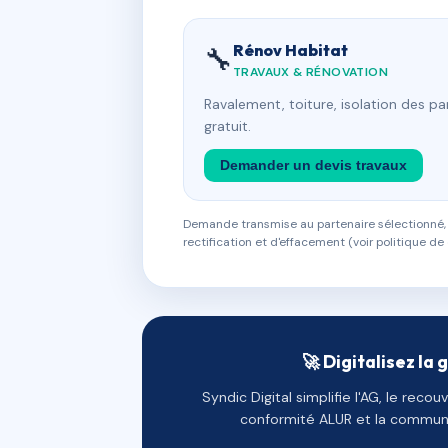
Rénov Habitat
🔧
TRAVAUX & RÉNOVATION
Ravalement, toiture, isolation des p
gratuit.
Demander un devis travaux
Demande transmise au partenaire sélectionné, s
rectification et d'effacement (voir politique de 
🚀 Digitalisez la 
Syndic Digital simplifie l'AG, le reco
conformité ALUR et la communi