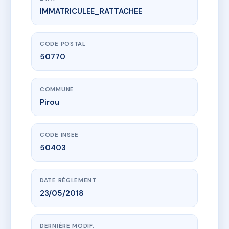
IMMATRICULEE_RATTACHEE
www.vme.plus/AF1391887
42 RUE DES BERGERONNETTES
42 r des bergeronnettes
50770 Pirou
CODE POSTAL
50770
COMMUNE
Pirou
CODE INSEE
50403
DATE RÈGLEMENT
23/05/2018
DERNIÈRE MODIF.