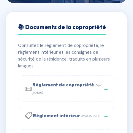
🇫🇷 RFRAF1391887
42 RUE DES
📚 Documents de la copropriété
BERGERONNETTES
Consultez le règlement de copropriété, le
📍 42 r des bergeronnettes 50770 Pirou
règlement intérieur et les consignes de
✓ Immatriculée
🏠 10 lots
🏗 1 bâtiment(s)
sécurité de la résidence, traduits en plusieurs
langues.
📞 Contacter Syndic Digital
💬 WhatsApp
Règlement de copropriété
Non
📜
✉ Email
→
publié
📋
→
Règlement intérieur
Non publié