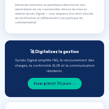
Demande transmise au partenaire sélectionné, seul
destinataire de vos coordonnées. Service de mise en
relation Syndic Digital — vous disposez d'un droit d'accès,
de rectification et d'effacement (voir politique de
confidentialité).
🚀 Digitalisez la gestion
Syndic Digital simplifie l'AG, le recouvrement des
charges, la conformité ALUR et la communication
résidents.
Essai gratuit 30 jours →