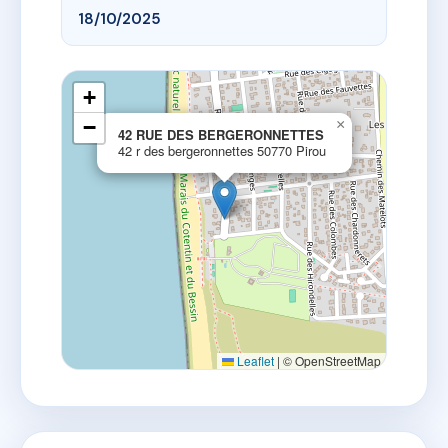
18/10/2025
+
−
×
42 RUE DES BERGERONNETTES
42 r des bergeronnettes 50770 Pirou
Leaflet
|
© OpenStreetMap