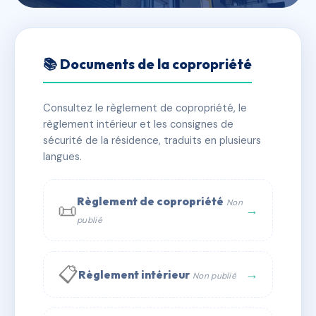
🇫🇷 RFRAF1833763
CASALUNA B2
📚 Documents de la copropriété
📍 Avenue de borgo, 20290 BORGO
Consultez le règlement de copropriété, le
✓ Immatriculée
🏠 54 lots
🏗 1 bâtiment(s)
règlement intérieur et les consignes de
sécurité de la résidence, traduits en plusieurs
langues.
📞 Contacter Syndic Digital
💬 WhatsApp
✉ Email
Règlement de copropriété
Non
📜
→
publié
📋
→
Règlement intérieur
Non publié