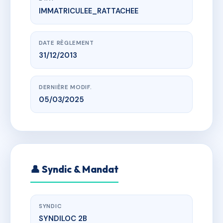
IMMATRICULEE_RATTACHEE
www.vme.plus/AF1833763
CASALUNA B2
Avenue de borgo, 20290 BORGO
DATE RÈGLEMENT
31/12/2013
DERNIÈRE MODIF.
05/03/2025
👤 Syndic & Mandat
SYNDIC
SYNDILOC 2B