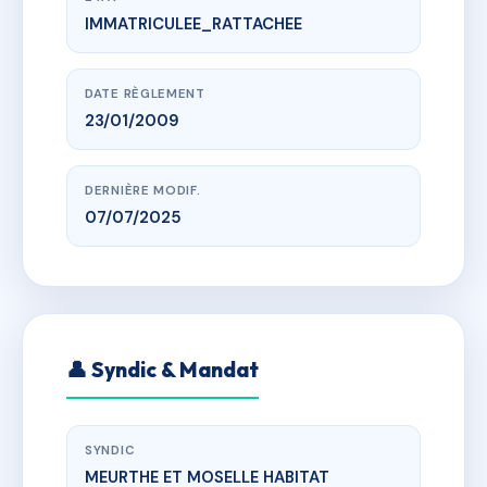
IMMATRICULEE_RATTACHEE
www.vme.plus/AF1975663
georges de la tour
r jean moulin, 54360 Damelevières
DATE RÈGLEMENT
23/01/2009
DERNIÈRE MODIF.
07/07/2025
👤 Syndic & Mandat
SYNDIC
MEURTHE ET MOSELLE HABITAT