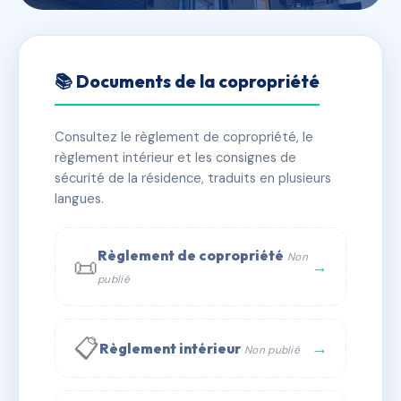
🇫🇷 RFRAF1975663
georges de la tour
📚 Documents de la copropriété
📍 r jean moulin, 54360 Damelevières
Consultez le règlement de copropriété, le
✓ Immatriculée
🏠 30 lots
🏗 1 bâtiment(s)
règlement intérieur et les consignes de
sécurité de la résidence, traduits en plusieurs
langues.
📞 Contacter Syndic Digital
💬 WhatsApp
✉ Email
Règlement de copropriété
Non
📜
→
publié
📋
→
Règlement intérieur
Non publié