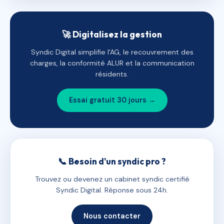
🚀 Digitalisez la gestion
Syndic Digital simplifie l'AG, le recouvrement des
charges, la conformité ALUR et la communication
résidents.
Essai gratuit 30 jours →
📞 Besoin d'un syndic pro ?
Trouvez ou devenez un cabinet syndic certifié
Syndic Digital. Réponse sous 24h.
Nous contacter