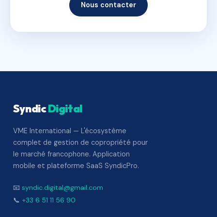
Nous contacter
Syndic
Digital
VME International — L'écosystème
complet de gestion de copropriété pour
le marché francophone. Application
mobile et plateforme SaaS SyndicPro.
📧
syndic.digital@gmail.com
📞
+33 6 51 11 56 90