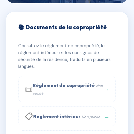
🇫🇷 RFRAF2792166
RESIDENCE LA PIETRINA
📚 Documents de la copropriété
📍 AVENUE DE LA GRANDE ARMEE 20000 AJACCIO
Consultez le règlement de copropriété, le
✓ Immatriculée
🏠 79 lots
🏗 1 bâtiment(s)
règlement intérieur et les consignes de
sécurité de la résidence, traduits en plusieurs
langues.
📞 Contacter Syndic Digital
💬 WhatsApp
✉ Email
Règlement de copropriété
Non
📜
→
publié
📋
→
Règlement intérieur
Non publié