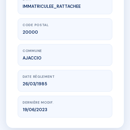
IMMATRICULEE_RATTACHEE
www.vme.plus/AF2792166
RESIDENCE LA PIETRINA
AVENUE DE LA GRANDE ARMEE
20000 AJACCIO
CODE POSTAL
20000
COMMUNE
AJACCIO
DATE RÈGLEMENT
26/03/1985
DERNIÈRE MODIF.
19/06/2023