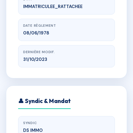
IMMATRICULEE_RATTACHEE
www.vme.plus/AF5052485
L'AVENTIN
LES COLLINES DU SALARIO 20000 AJACCIO
DATE RÈGLEMENT
08/06/1978
DERNIÈRE MODIF.
31/10/2023
👤 Syndic & Mandat
SYNDIC
DS IMMO