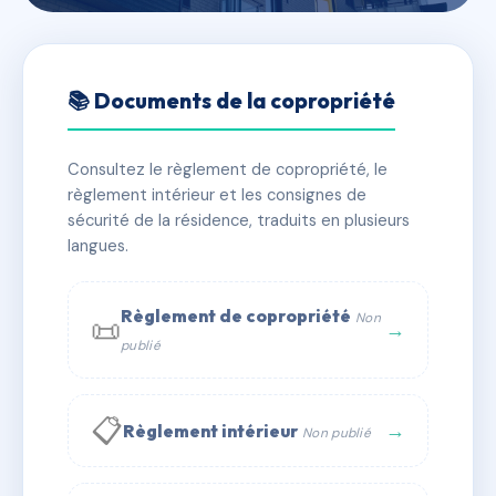
🇫🇷 RFRAF5052485
L'AVENTIN
📚 Documents de la copropriété
📍 LES COLLINES DU SALARIO 20000 AJACCIO
Consultez le règlement de copropriété, le
✓ Immatriculée
🏠 45 lots
🏗 2 bâtiment(s)
règlement intérieur et les consignes de
sécurité de la résidence, traduits en plusieurs
langues.
📞 Contacter Syndic Digital
💬 WhatsApp
✉ Email
Règlement de copropriété
Non
📜
→
publié
📋
→
Règlement intérieur
Non publié