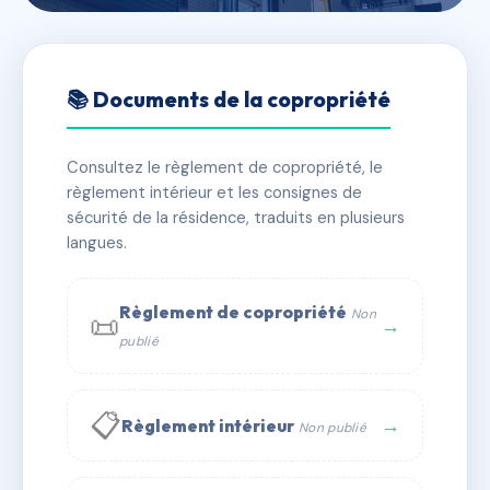
🇫🇷 RFRAF5490719
Syndicat Copropriété
📚 Documents de la copropriété
bénévole du 18 rue de l'alun
Consultez le règlement de copropriété, le
📍 18 Rue de l'Alun
règlement intérieur et les consignes de
✓ Immatriculée
🏠 8 lots
🏗 2 bâtiment(s)
sécurité de la résidence, traduits en plusieurs
langues.
📞 Contacter Syndic Digital
💬 WhatsApp
Règlement de copropriété
Non
📜
✉ Email
→
publié
📋
→
Règlement intérieur
Non publié