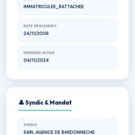
IMMATRICULEE_RATTACHEE
www.vme.plus/AF5646179
LE CLOS D'ENTRAIGUES
05340 Vallouise-Pelvoux
DATE RÈGLEMENT
24/11/2006
DERNIÈRE MODIF.
04/11/2024
👤 Syndic & Mandat
SYNDIC
SARL AGENCE DE BARDONNECHE