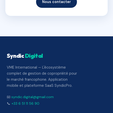
Nous contacter
Syndic
Digital
VME International — L'écosystème
complet de gestion de copropriété pour
le marché francophone. Application
mobile et plateforme SaaS SyndicPro.
📧
syndic.digital@gmail.com
📞
+33 6 51 11 56 90