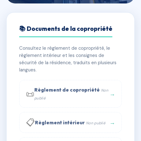
🇫🇷 RFRAF5646179
LE CLOS D'ENTRAIGUES
📚 Documents de la copropriété
📍 05340 Vallouise-Pelvoux
Consultez le règlement de copropriété, le
✓ Immatriculée
🏠 8 lots
🏗 1 bâtiment(s)
règlement intérieur et les consignes de
sécurité de la résidence, traduits en plusieurs
langues.
📞 Contacter Syndic Digital
💬 WhatsApp
✉ Email
Règlement de copropriété
Non
📜
→
publié
📋
→
Règlement intérieur
Non publié