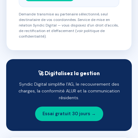
Demande transmise au partenaire sélectionné, seul
destinataire de vos coordonnées. Service de mise en
relation Syndic Digital — vous disposez d'un droit d'accès,
de rectification et d'effacement (voir politique de
confidentialité).
🚀 Digitalisez la gestion
Syndic Digital simplifie l'AG, le recouvrement des
charges, la conformité ALUR et la communication
résidents.
Essai gratuit 30 jours →