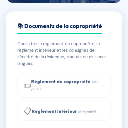
🇫🇷 RFRAF6203939
SDC SDC 40 TURBIGO /88
📚 Documents de la copropriété
GRAVILLIERS
Consultez le règlement de copropriété, le
📍 40 RUE DE TURBIGO 88 RUE DES GRAVILLIERS
règlement intérieur et les consignes de
75003 PARIS
sécurité de la résidence, traduits en plusieurs
⚠ IMMATRICULEE_RATTACHEMENT_EXPIRE
langues.
🏠 36 lots
🏗 1 bâtiment(s)
Règlement de copropriété
Non
📜
→
📞 Contacter Syndic Digital
💬 WhatsApp
publié
✉ Email
📋
→
Règlement intérieur
Non publié