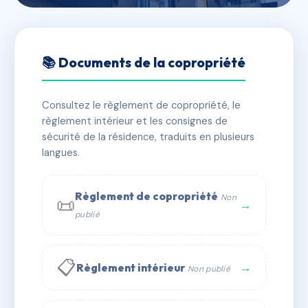
🇫🇷 RFRAF9537523
SDC ETOILE
📚 Documents de la copropriété
📍 24 r de l'etoile 31000 Toulouse
Consultez le règlement de copropriété, le
⚠ IMMATRICULEE_RATTACHEMENT_EXPIRE
règlement intérieur et les consignes de
🏠 4 lots
🏗 1 bâtiment(s)
sécurité de la résidence, traduits en plusieurs
langues.
📞 Contacter Syndic Digital
💬 WhatsApp
Règlement de copropriété
Non
📜
✉ Email
→
publié
📋
→
Règlement intérieur
Non publié