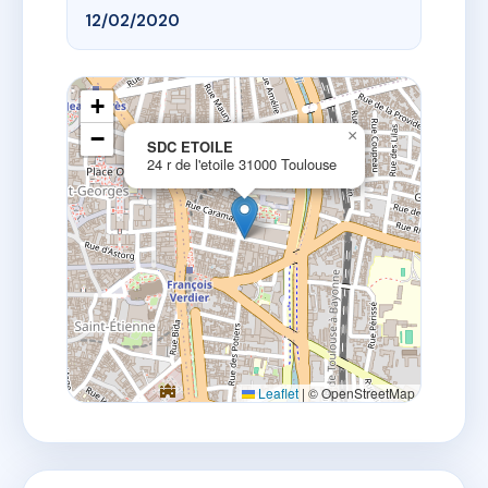
12/02/2020
+
−
×
SDC ETOILE
24 r de l'etoile 31000 Toulouse
Leaflet
|
© OpenStreetMap