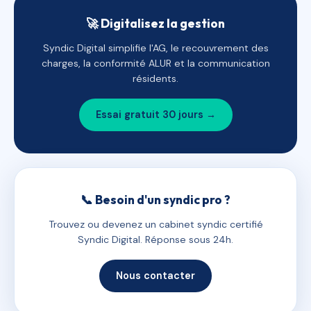
🚀 Digitalisez la gestion
Syndic Digital simplifie l'AG, le recouvrement des
charges, la conformité ALUR et la communication
résidents.
Essai gratuit 30 jours →
📞 Besoin d'un syndic pro ?
Trouvez ou devenez un cabinet syndic certifié
Syndic Digital. Réponse sous 24h.
Nous contacter