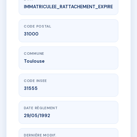
IMMATRICULEE_RATTACHEMENT_EXPIRE
www.vme.plus/AF9537523
SDC ETOILE
24 r de l'etoile
31000 Toulouse
CODE POSTAL
31000
COMMUNE
Toulouse
CODE INSEE
31555
DATE RÈGLEMENT
29/05/1992
DERNIÈRE MODIF.