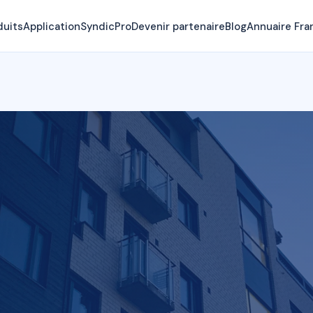
duits
Application
SyndicPro
Devenir partenaire
Blog
Annuaire Fra