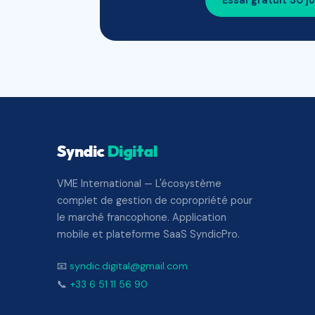
Essai gratuit 30 j
Syndic
Digital
VME International — L'écosystème
complet de gestion de copropriété pour
le marché francophone. Application
mobile et plateforme SaaS SyndicPro.
📧
syndic.digital@gmail.com
📞
+33 6 51 11 56 90