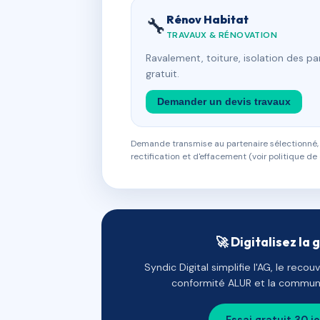
Rénov Habitat
🔧
TRAVAUX & RÉNOVATION
Ravalement, toiture, isolation des p
gratuit.
Demander un devis travaux
Demande transmise au partenaire sélectionné, s
rectification et d'effacement (voir politique de 
🚀 Digitalisez la 
Syndic Digital simplifie l'AG, le reco
conformité ALUR et la communi