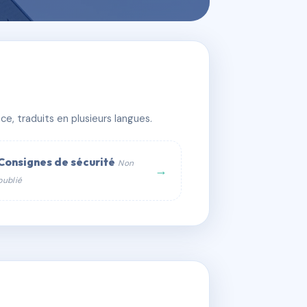
e, traduits en plusieurs langues.
Consignes de sécurité
Non
→
publié
web :
om