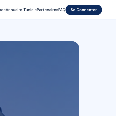
nce
Annuaire Tunisie
Partenaires
FAQ
Se Connecter