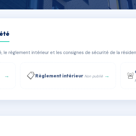
iété
OIS
le règlement intérieur et les consignes de sécurité de la résidenc
âtiment(s)
📋
🚨
→
→
Règlement intérieur
Non publié
 WhatsApp
✉ Email
té
rue Saint-Honoré, 75001 Paris - Tél. : +33 6 51 11 56 90 - 
AG2551588
🇫🇷
ww.syndic.digital - E-mail : syndic.digital@gmail.c