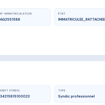
N° IMMATRICULATION
ÉTAT
AG2551588
IMMATRICULEE_RATTACHEE
vme.plus/AG2551588
LE CLOS LONSOIS
rue Georges Lassalle
SIRET SYNDIC
TYPE
34215815100023
Syndic professionnel