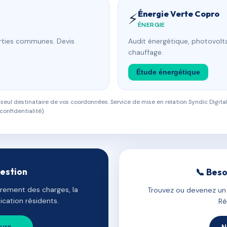
Énergie Verte Copro
⚡
ÉNERGIE
arties communes. Devis
Audit énergétique, photovolta
chauffage.
Étude énergétique
eul destinataire de vos coordonnées. Service de mise en relation Syndic Digital
confidentialité).
gestion
📞 Beso
uvrement des charges, la
Trouvez ou devenez un c
cation résidents.
Ré