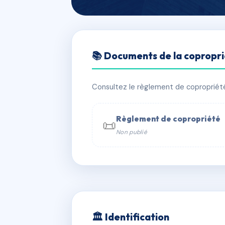
🇫🇷 RFRAG2551588
📚 Documents de la copropr
LE CLOS LONS
📍 22 rue Georges Lassalle
Consultez le règlement de copropriété, 
✓ Immatriculée
🏠 57 lots
🏗 1 b
Règlement de copropriété
📜
Non publié
📞 Contacter Syndic Digital

Coproprié
229 
N°
w
🏛 Identification