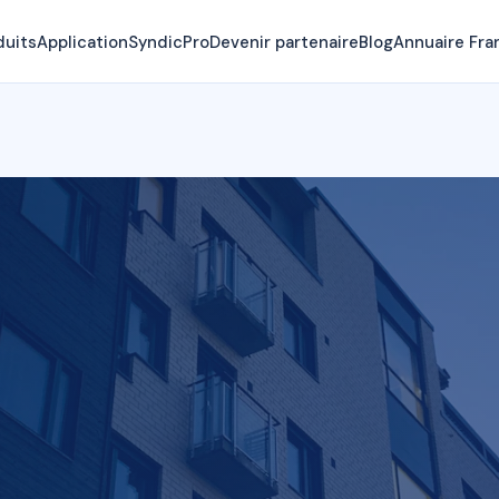
duits
Application
SyndicPro
Devenir partenaire
Blog
Annuaire Fra