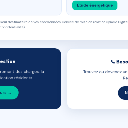
Étude énergétique
eul destinataire de vos coordonnées. Service de mise en relation Syndic Digital
confidentialité).
gestion
📞 Beso
uvrement des charges, la
Trouvez ou devenez un c
cation résidents.
Ré
ours →
N