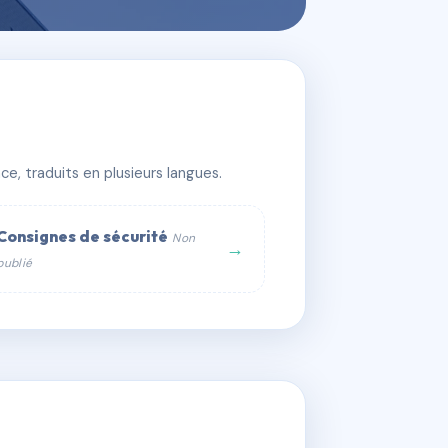
e, traduits en plusieurs langues.
Consignes de sécurité
Non
→
publié
web :
om