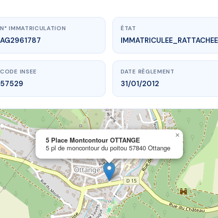
N° IMMATRICULATION
ÉTAT
AG2961787
IMMATRICULEE_RATTACHEE
CODE INSEE
DATE RÈGLEMENT
57529
31/01/2012
×
w.vme.plus/AG2961787
5 Place Montcontour OTTANGE
5 pl de moncontour du poitou 57840 Ottange
ce Montcontour OTTANGE
contour du poitou
57840 Ottange