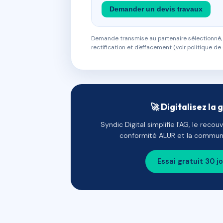
Demander un devis travaux
Demande transmise au partenaire sélectionné, s
rectification et d'effacement (voir politique de 
🚀 Digitalisez la 
Syndic Digital simplifie l'AG, le reco
conformité ALUR et la communi
Essai gratuit 30 j