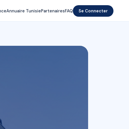
nce
Annuaire Tunisie
Partenaires
FAQ
Se Connecter