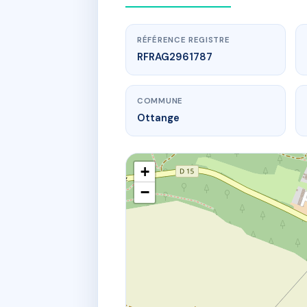
RÉFÉRENCE REGISTRE
RFRAG2961787
COMMUNE
Ottange
+
−
ww
5 Pla
5 pl de mon