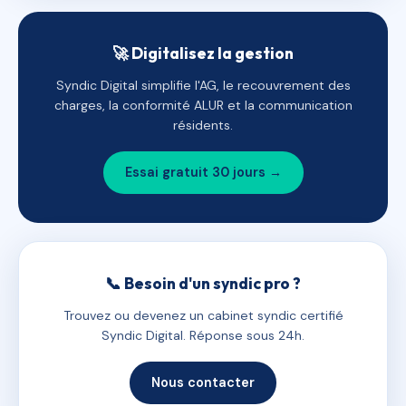
🚀 Digitalisez la gestion
Syndic Digital simplifie l'AG, le recouvrement des
charges, la conformité ALUR et la communication
résidents.
Essai gratuit 30 jours →
📞 Besoin d'un syndic pro ?
Trouvez ou devenez un cabinet syndic certifié
Syndic Digital. Réponse sous 24h.
Nous contacter