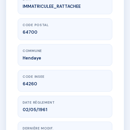
IMMATRICULEE_RATTACHEE
www.vme.plus/AG3697026
2 RUE DE LA FONTAINE
7 r du port
64700 Hendaye
CODE POSTAL
64700
COMMUNE
Hendaye
CODE INSEE
64260
DATE RÈGLEMENT
02/05/1961
DERNIÈRE MODIF.