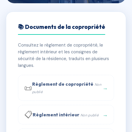
🇫🇷 RFRAG3697026
2 RUE DE LA FONTAINE
📚 Documents de la copropriété
📍 7 r du port 64700 Hendaye
Consultez le règlement de copropriété, le
✓ Immatriculée
🏠 12 lots
🏗 1 bâtiment(s)
règlement intérieur et les consignes de
sécurité de la résidence, traduits en plusieurs
langues.
📞 Contacter Syndic Digital
💬 WhatsApp
✉ Email
Règlement de copropriété
Non
📜
→
publié
📋
→
Règlement intérieur
Non publié