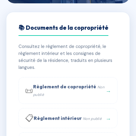
🇫🇷 RFRAG3927530
RESIDENCE DU PORT 2
📚 Documents de la copropriété
📍 Rue des pêcheurs 20110 PROPRIANO
Consultez le règlement de copropriété, le
✓ Immatriculée
🏠 34 lots
🏗 1 bâtiment(s)
règlement intérieur et les consignes de
sécurité de la résidence, traduits en plusieurs
langues.
📞 Contacter Syndic Digital
💬 WhatsApp
✉ Email
Règlement de copropriété
Non
📜
→
publié
📋
→
Règlement intérieur
Non publié