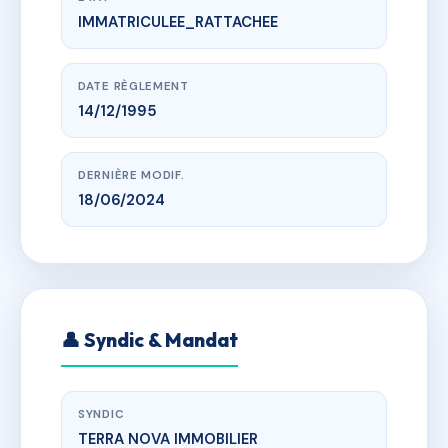
IMMATRICULEE_RATTACHEE
www.vme.plus/AG3927530
RESIDENCE DU PORT 2
Rue des pêcheurs 20110 PROPRIANO
DATE RÈGLEMENT
14/12/1995
DERNIÈRE MODIF.
18/06/2024
👤 Syndic & Mandat
SYNDIC
TERRA NOVA IMMOBILIER