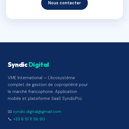
Nous contacter
Syndic
Digital
VME International — L'écosystème
complet de gestion de copropriété pour
le marché francophone. Application
mobile et plateforme SaaS SyndicPro.
📧
syndic.digital@gmail.com
📞
+33 6 51 11 56 90