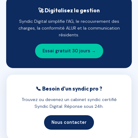
🚀 Digitalisez la gestion
Syndic Digital simplifie l'AG, le recouvrement des
charges, la conformité ALUR et la communication
résidents.
Essai gratuit 30 jours →
📞 Besoin d'un syndic pro ?
Trouvez ou devenez un cabinet syndic certifié
Syndic Digital. Réponse sous 24h.
Nous contacter