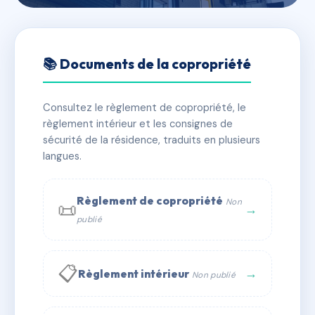
🇫🇷 RFRAG4143269
SDC DU JEU DE PAUME
📚 Documents de la copropriété
📍 3 r du jeu de paume 91740 Pussay
Consultez le règlement de copropriété, le
⚠ IMMATRICULEE_RATTACHEMENT_EXPIRE
règlement intérieur et les consignes de
🏠 21 lots
🏗 1 bâtiment(s)
sécurité de la résidence, traduits en plusieurs
langues.
📞 Contacter Syndic Digital
💬 WhatsApp
Règlement de copropriété
Non
📜
✉ Email
→
publié
📋
→
Règlement intérieur
Non publié