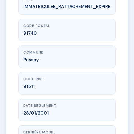
IMMATRICULEE_RATTACHEMENT_EXPIRE
www.vme.plus/AG4143269
SDC DU JEU DE PAUME
3 r du jeu de paume
91740 Pussay
CODE POSTAL
91740
COMMUNE
Pussay
CODE INSEE
91511
DATE RÈGLEMENT
28/01/2001
DERNIÈRE MODIF.