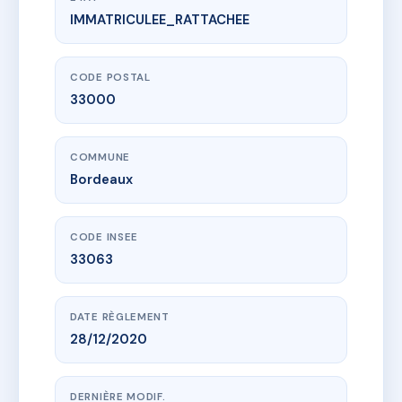
IMMATRICULEE_RATTACHEE
www.vme.plus/AG5997614
LA VIGIE
21 r de la rousselle
33000 Bordeaux
CODE POSTAL
33000
COMMUNE
Bordeaux
CODE INSEE
33063
DATE RÈGLEMENT
28/12/2020
DERNIÈRE MODIF.