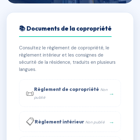
🇫🇷 RFRAG5997614
LA VIGIE
📚 Documents de la copropriété
📍 21 r de la rousselle 33000 Bordeaux
Consultez le règlement de copropriété, le
✓ Immatriculée
⚠ Admin. provisoire
🏠 8 lots
règlement intérieur et les consignes de
🏗 1 bâtiment(s)
sécurité de la résidence, traduits en plusieurs
langues.
📞 Contacter Syndic Digital
💬 WhatsApp
Règlement de copropriété
Non
📜
✉ Email
→
publié
📋
→
Règlement intérieur
Non publié