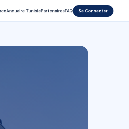
nce
Annuaire Tunisie
Partenaires
FAQ
Se Connecter