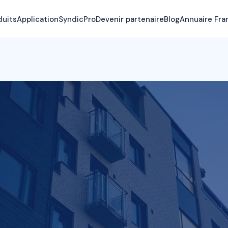
duits
Application
SyndicPro
Devenir partenaire
Blog
Annuaire Fra