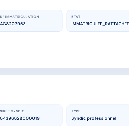
N° IMMATRICULATION
ÉTAT
AG8207953
IMMATRICULEE_RATTACHEE
www.vme.plus/AG8207953
LES BALCONS ETOILES
 du crey, 73350 Champagny-en-Vanoise
SIRET SYNDIC
TYPE
84396828000019
Syndic professionnel