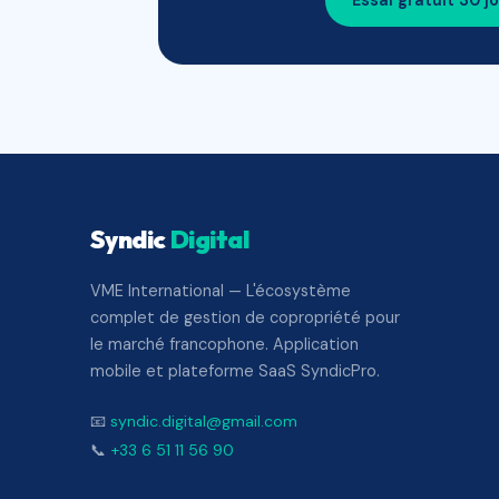
Essai gratuit 30 j
Syndic
Digital
VME International — L'écosystème
complet de gestion de copropriété pour
le marché francophone. Application
mobile et plateforme SaaS SyndicPro.
📧
syndic.digital@gmail.com
📞
+33 6 51 11 56 90