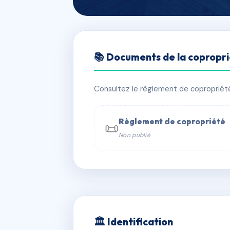
🇫🇷 RFRAG8207953
📚 Documents de la copropr
LES BALCONS 
📍 r des hauts du crey, 73350 Cham
Consultez le règlement de copropriété, 
✓ Immatriculée
🏠 94 lots
🏗 2 
Règlement de copropriété
📜
Non publié
📞 Contacter Syndic Digital

Copropriét
229 
w
🏛 Identification