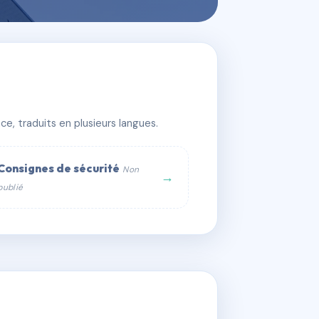
e, traduits en plusieurs langues.
Consignes de sécurité
Non
→
publié
web :
om