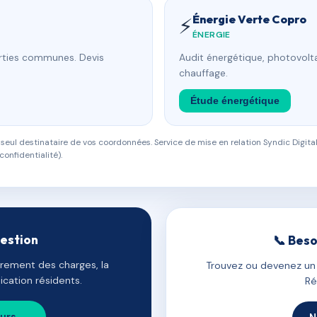
Énergie Verte Copro
⚡
ÉNERGIE
arties communes. Devis
Audit énergétique, photovolta
chauffage.
Étude énergétique
eul destinataire de vos coordonnées. Service de mise en relation Syndic Digital
confidentialité).
gestion
📞 Beso
uvrement des charges, la
Trouvez ou devenez un c
cation résidents.
Ré