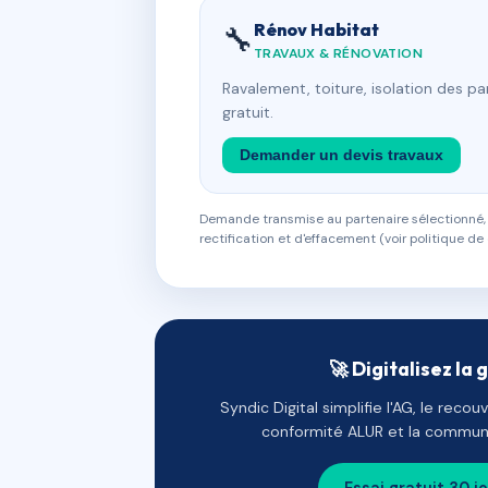
Rénov Habitat
🔧
TRAVAUX & RÉNOVATION
Ravalement, toiture, isolation des p
gratuit.
Demander un devis travaux
Demande transmise au partenaire sélectionné, s
rectification et d'effacement (voir politique de 
🚀 Digitalisez la 
Syndic Digital simplifie l'AG, le reco
conformité ALUR et la communi