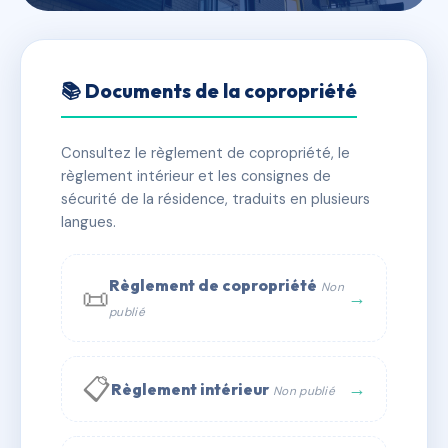
🇫🇷 RFRAH0066431
MABROUKA
📚 Documents de la copropriété
📍 117 r gerard philippe 11210 Port-la-Nouvelle
Consultez le règlement de copropriété, le
✓ Immatriculée
🏠 24 lots
🏗 1 bâtiment(s)
règlement intérieur et les consignes de
sécurité de la résidence, traduits en plusieurs
langues.
📞 Contacter Syndic Digital
💬 WhatsApp
✉ Email
Règlement de copropriété
Non
📜
→
publié
📋
→
Règlement intérieur
Non publié