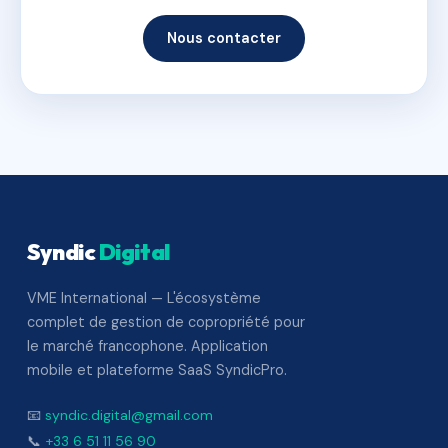
Nous contacter
Syndic
Digital
VME International — L'écosystème
complet de gestion de copropriété pour
le marché francophone. Application
mobile et plateforme SaaS SyndicPro.
📧
syndic.digital@gmail.com
📞
+33 6 51 11 56 90