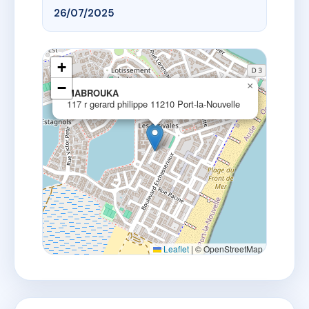
26/07/2025
+
−
×
MABROUKA
117 r gerard philippe 11210 Port-la-Nouvelle
Leaflet
|
© OpenStreetMap