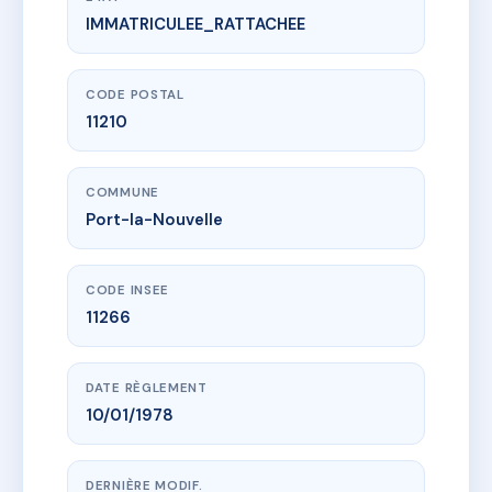
IMMATRICULEE_RATTACHEE
www.vme.plus/AH0066431
MABROUKA
117 r gerard philippe
11210 Port-la-Nouvelle
CODE POSTAL
11210
COMMUNE
Port-la-Nouvelle
CODE INSEE
11266
DATE RÈGLEMENT
10/01/1978
DERNIÈRE MODIF.