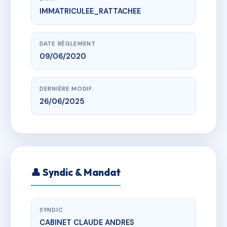
IMMATRICULEE_RATTACHEE
www.vme.plus/AH1985803
L'Alcys
Rue du Général Leclerc et Rue des Bonnes Gens
DATE RÈGLEMENT
09/06/2020
DERNIÈRE MODIF.
26/06/2025
👤 Syndic & Mandat
SYNDIC
CABINET CLAUDE ANDRES