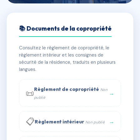
🇫🇷 RFRAH1985803
L'Alcys
📚 Documents de la copropriété
📍 Rue du Général Leclerc et Rue des Bonnes Gens
Consultez le règlement de copropriété, le
✓ Immatriculée
🏠 84 lots
🏗 1 bâtiment(s)
règlement intérieur et les consignes de
sécurité de la résidence, traduits en plusieurs
langues.
📞 Contacter Syndic Digital
💬 WhatsApp
✉ Email
Règlement de copropriété
Non
📜
→
publié
📋
→
Règlement intérieur
Non publié