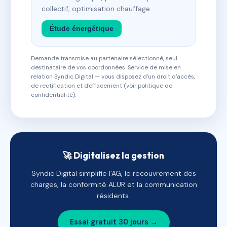
collectif, optimisation chauffage.
Étude énergétique
Demande transmise au partenaire sélectionné, seul
destinataire de vos coordonnées. Service de mise en
relation Syndic Digital — vous disposez d'un droit d'accès,
de rectification et d'effacement (voir politique de
confidentialité).
🚀 Digitalisez la gestion
Syndic Digital simplifie l'AG, le recouvrement des
charges, la conformité ALUR et la communication
résidents.
Essai gratuit 30 jours →