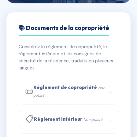
🇫🇷 RFRAH3610979
CARRE LOUIS
📚 Documents de la copropriété
📍 imp rosa parks, 94600 Choisy-le-Roi
Consultez le règlement de copropriété, le
✓ Immatriculée
🏠 30 lots
🏗 1 bâtiment(s)
règlement intérieur et les consignes de
sécurité de la résidence, traduits en plusieurs
langues.
📞 Contacter Syndic Digital
💬 WhatsApp
✉ Email
Règlement de copropriété
Non
📜
→
publié
📋
→
Règlement intérieur
Non publié