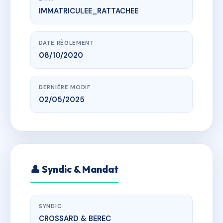
IMMATRICULEE_RATTACHEE
www.vme.plus/AH3610979
CARRE LOUIS
imp rosa parks, 94600 Choisy-le-Roi
DATE RÈGLEMENT
08/10/2020
DERNIÈRE MODIF.
02/05/2025
👤 Syndic & Mandat
SYNDIC
CROSSARD & BEREC