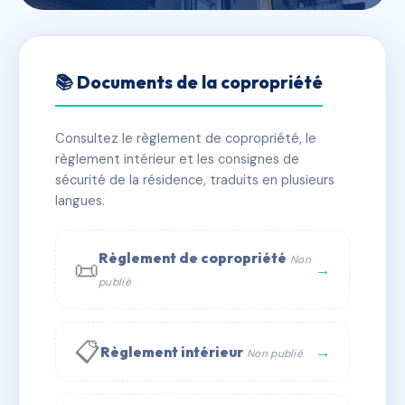
🇫🇷 RFRAH4974796
VIA NOVA
📚 Documents de la copropriété
📍 rue de la Forêt 67120 DUTTLENHEIM
Consultez le règlement de copropriété, le
⚠ IMMATRICULEE_RATTACHEMENT_EXPIRE
règlement intérieur et les consignes de
🏠 108 lots
🏗 4 bâtiment(s)
sécurité de la résidence, traduits en plusieurs
langues.
📞 Contacter Syndic Digital
💬 WhatsApp
Règlement de copropriété
Non
📜
✉ Email
→
publié
📋
→
Règlement intérieur
Non publié