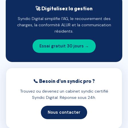
🚀 Digitalisez la gestion
Syndic Digital simplifie l'AG, le recouvrement des
charges, la conformité ALUR et la communication
résidents.
Essai gratuit 30 jours →
📞 Besoin d'un syndic pro ?
Trouvez ou devenez un cabinet syndic certifié
Syndic Digital. Réponse sous 24h.
Nous contacter