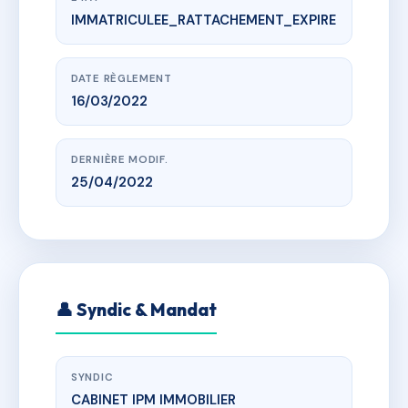
IMMATRICULEE_RATTACHEMENT_EXPIRE
www.vme.plus/AH4974796
VIA NOVA
rue de la Forêt 67120 DUTTLENHEIM
DATE RÈGLEMENT
16/03/2022
DERNIÈRE MODIF.
25/04/2022
👤 Syndic & Mandat
SYNDIC
CABINET IPM IMMOBILIER