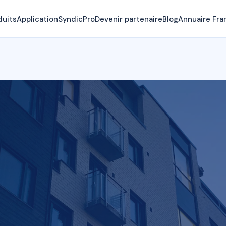
duits
Application
SyndicPro
Devenir partenaire
Blog
Annuaire Fra