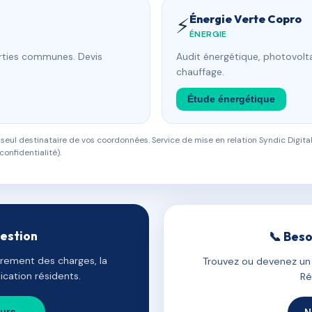
Énergie Verte Copro
⚡
ÉNERGIE
arties communes. Devis
Audit énergétique, photovolta
chauffage.
Étude énergétique
eul destinataire de vos coordonnées. Service de mise en relation Syndic Digital
confidentialité).
gestion
📞 Beso
uvrement des charges, la
Trouvez ou devenez un c
cation résidents.
Ré