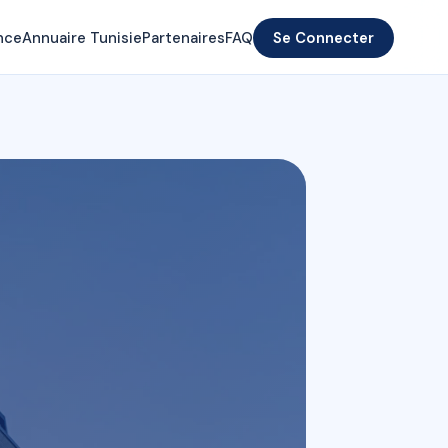
nce
Annuaire Tunisie
Partenaires
FAQ
Se Connecter