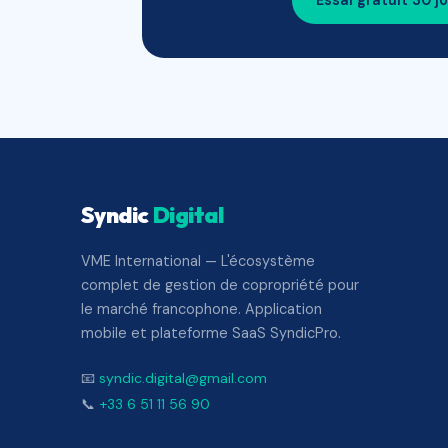
Essai gratuit 30 j
Syndic
Digital
VME International — L'écosystème
complet de gestion de copropriété pour
le marché francophone. Application
mobile et plateforme SaaS SyndicPro.
📧
syndic.digital@gmail.com
📞
+33 6 51 11 56 90