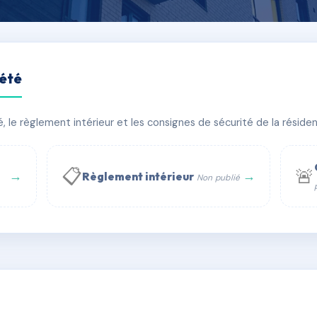
iété
S PORTES DU VIGNOBLE
le règlement intérieur et les consignes de sécurité de la résidenc
âtiment(s)
📋
🚨
→
→
Règlement intérieur
Non publié
 WhatsApp
✉ Email
té
rue Saint-Honoré, 75001 Paris - Tél. : +33 6 51 11 56 90 - 
AH6185466
🇫🇷
ww.syndic.digital - E-mail : syndic.digital@gmail.c