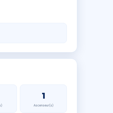
1
s)
Ascenseur(s)