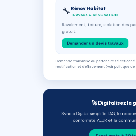
Rénov Habitat
🔧
TRAVAUX & RÉNOVATION
Ravalement, toiture, isolation des p
gratuit.
Demander un devis travaux
Demande transmise au partenaire sélectionné, s
rectification et d'effacement (voir politique de 
🚀 Digitalisez la 
Syndic Digital simplifie l'AG, le reco
conformité ALUR et la communi