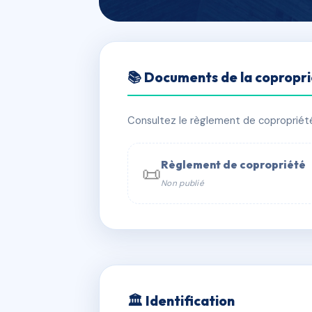
🇫🇷 RFRAH6185466
📚 Documents de la copropr
RESIDENCE LE
📍 Rue Albert Schweitzer
Consultez le règlement de copropriété, 
✓ Immatriculée
🏠 25 lots
🏗 1 b
Règlement de copropriété
📜
Non publié
📞 Contacter Syndic Digital

Coproprié
229 
N°
w
🏛 Identification