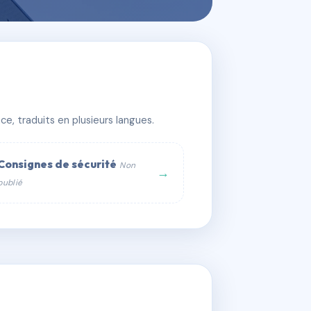
e, traduits en plusieurs langues.
Consignes de sécurité
Non
→
publié
web :
om