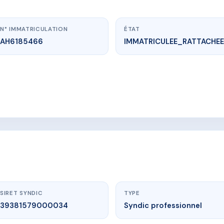
N° IMMATRICULATION
ÉTAT
AH6185466
IMMATRICULEE_RATTACHEE
vme.plus/AH6185466
 LES PORTES DU VIGNOBLE
e Albert Schweitzer
SIRET SYNDIC
TYPE
39381579000034
Syndic professionnel