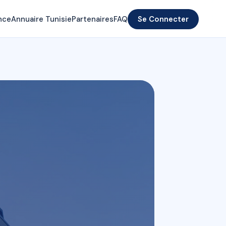
nce
Annuaire Tunisie
Partenaires
FAQ
Se Connecter