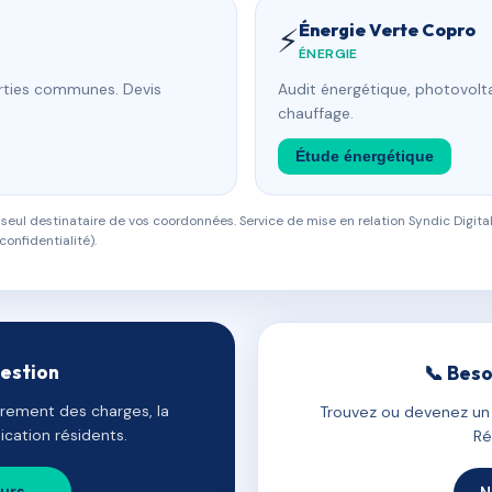
Énergie Verte Copro
⚡
ÉNERGIE
arties communes. Devis
Audit énergétique, photovolta
chauffage.
Étude énergétique
eul destinataire de vos coordonnées. Service de mise en relation Syndic Digital
confidentialité).
gestion
📞 Beso
uvrement des charges, la
Trouvez ou devenez un c
cation résidents.
Ré