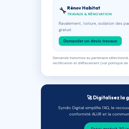
Rénov Habitat
🔧
TRAVAUX & RÉNOVATION
Ravalement, toiture, isolation des p
gratuit.
Demander un devis travaux
Demande transmise au partenaire sélectionné, s
rectification et d'effacement (voir politique de 
🚀 Digitalisez la 
Syndic Digital simplifie l'AG, le reco
conformité ALUR et la communi