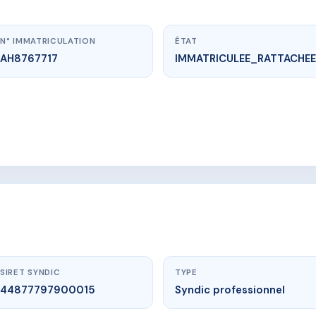
N° IMMATRICULATION
ÉTAT
AH8767717
IMMATRICULEE_RATTACHEE
vme.plus/AH8767717
LE MIRAMARE
la suprana, 20276 Sartène
SIRET SYNDIC
TYPE
44877797900015
Syndic professionnel