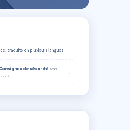
e, traduits en plusieurs langues.
Consignes de sécurité
Non
→
publié
web :
om