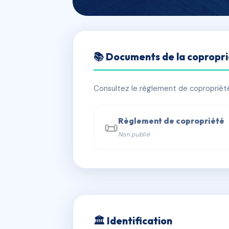
🇫🇷 RFRAH8767717
📚 Documents de la copropr
LE MIRAMARE
📍 pascialella suprana, 20276 Sartèn
Consultez le règlement de copropriété, 
✓ Immatriculée
🏠 17 lots
🏗 1 b
Règlement de copropriété
📜
Non publié
📞 Contacter Syndic Digital

Coproprié
229 
N°
w
🏛 Identification