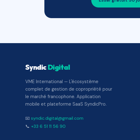
Essai gratuit 30 j
Syndic
Digital
VME International — L'écosystème
complet de gestion de copropriété pour
le marché francophone. Application
mobile et plateforme SaaS SyndicPro.
📧
syndic.digital@gmail.com
📞
+33 6 51 11 56 90