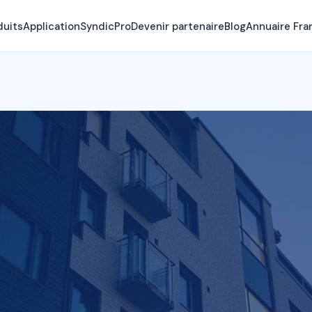
duits
Application
SyndicPro
Devenir partenaire
Blog
Annuaire Fra