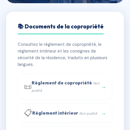
🇫🇷 RFRAH9267741
Les Genêts d’Alzo 1/2
📚 Documents de la copropriété
📍 Route du Vazzio 20090 Ajaccio
Consultez le règlement de copropriété, le
✓ Immatriculée
🏠 88 lots
🏗 1 bâtiment(s)
règlement intérieur et les consignes de
sécurité de la résidence, traduits en plusieurs
langues.
📞 Contacter Syndic Digital
💬 WhatsApp
✉ Email
Règlement de copropriété
Non
📜
→
publié
📋
→
Règlement intérieur
Non publié