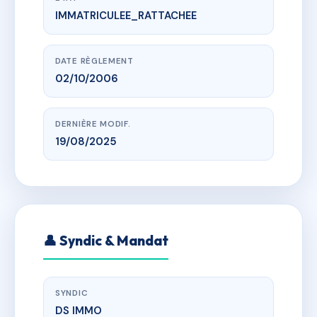
IMMATRICULEE_RATTACHEE
www.vme.plus/AH9267741
Les Genêts d’Alzo 1/2
Route du Vazzio 20090 Ajaccio
DATE RÈGLEMENT
02/10/2006
DERNIÈRE MODIF.
19/08/2025
👤 Syndic & Mandat
SYNDIC
DS IMMO