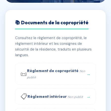
🇫🇷 RFRAI0059345
SAGONE PLAGE BATIMENT
📚 Documents de la copropriété
D
Consultez le règlement de copropriété, le
📍 LIEU DIT CHIOSONE 20118 SAGONE
règlement intérieur et les consignes de
✓ Immatriculée
🏠 35 lots
🏗 1 bâtiment(s)
sécurité de la résidence, traduits en plusieurs
langues.
📞 Contacter Syndic Digital
💬 WhatsApp
Règlement de copropriété
Non
📜
✉ Email
→
publié
📋
→
Règlement intérieur
Non publié