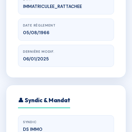
IMMATRICULEE_RATTACHEE
www.vme.plus/AI0059345
SAGONE PLAGE BATIMENT D
LIEU DIT CHIOSONE 20118 SAGONE
DATE RÈGLEMENT
05/08/1966
DERNIÈRE MODIF.
06/01/2025
👤 Syndic & Mandat
SYNDIC
DS IMMO