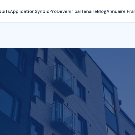
duits
Application
SyndicPro
Devenir partenaire
Blog
Annuaire Fra