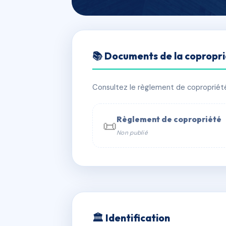
🇫🇷 RFRAI9357344
📚 Documents de la copropr
LES SORBIERS
📍 Nancroix 73210 Peisey-Nancroix
Consultez le règlement de copropriété, 
✓ Immatriculée
🏠 7 lots
🏗 1 bâ
Règlement de copropriété
📜
Non publié
📞 Contacter Syndic Digital

Coproprié
229 
N°
w
🏛 Identification