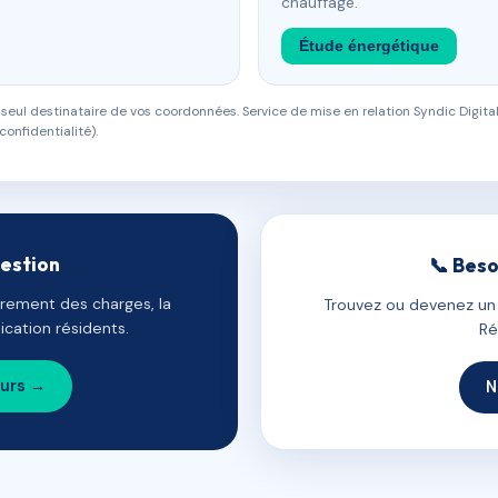
chauffage.
Étude énergétique
eul destinataire de vos coordonnées. Service de mise en relation Syndic Digital
confidentialité).
gestion
📞 Beso
uvrement des charges, la
Trouvez ou devenez un c
cation résidents.
Ré
ours →
N