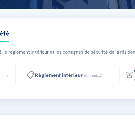
iété
le règlement intérieur et les consignes de sécurité de la résidenc
timent(s)
📋
🚨
→
→
Règlement intérieur
Non publié
 WhatsApp
✉ Email
té
rue Saint-Honoré, 75001 Paris - Tél. : +33 6 51 11 56 90 - 
AI9357344
🇫🇷
ww.syndic.digital - E-mail : syndic.digital@gmail.c