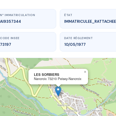
N° IMMATRICULATION
ÉTAT
AI9357344
IMMATRICULEE_RATTACHEE
CODE INSEE
DATE RÈGLEMENT
73197
10/05/1977
×
vme.plus/AI9357344
LES SORBIERS
Nancroix 73210 Peisey-Nancroix
LES SORBIERS
ix
73210 Peisey-Nancroix