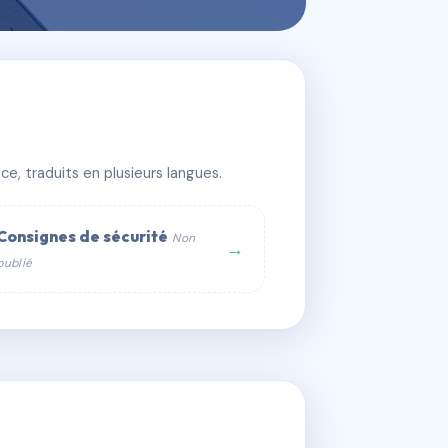
e, traduits en plusieurs langues.
Consignes de sécurité
Non
→
publié
web :
om