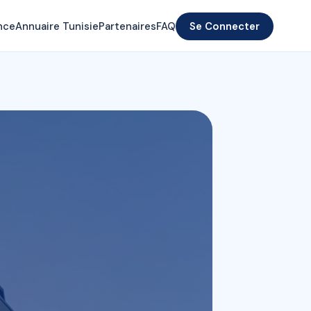
nce
Annuaire Tunisie
Partenaires
FAQ
Se Connecter