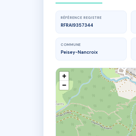
RÉFÉRENCE REGISTRE
RFRAI9357344
COMMUNE
Peisey-Nancroix
+
−
www.
Nancro