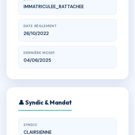
IMMATRICULEE_RATTACHEE
www.vme.plus/AJ2370575
GRAND AIR
9 Rue Luis Bunuel, 33270 Floirac
DATE RÈGLEMENT
26/10/2022
DERNIÈRE MODIF.
04/06/2025
👤 Syndic & Mandat
SYNDIC
CLAIRSIENNE