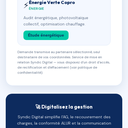
Énergie Verte Copro
⚡
ÉNERGIE
Audit énergétique, photovoltaïque
collectif, optimisation chauffage.
Étude énergétique
Demande transmise au partenaire sélectionné, seul
destinataire de vos coordonnées. Service de mise en
relation Syndic Digital — vous disposez d'un droit d'accès,
de rectification et d'effacement (voir politique de
confidentialité).
🚀 Digitalisez la gestion
Syndic Digital simplifie l'AG, le recouvrement des
charges, la conformité ALUR et la communication