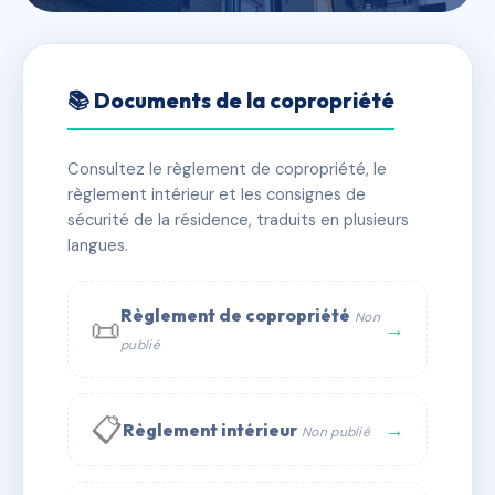
🇫🇷 RFRAJ2370575
GRAND AIR
📚 Documents de la copropriété
📍 9 Rue Luis Bunuel, 33270 Floirac
Consultez le règlement de copropriété, le
✓ Immatriculée
🏠 58 lots
🏗 1 bâtiment(s)
règlement intérieur et les consignes de
sécurité de la résidence, traduits en plusieurs
langues.
📞 Contacter Syndic Digital
💬 WhatsApp
✉ Email
Règlement de copropriété
Non
📜
→
publié
📋
→
Règlement intérieur
Non publié