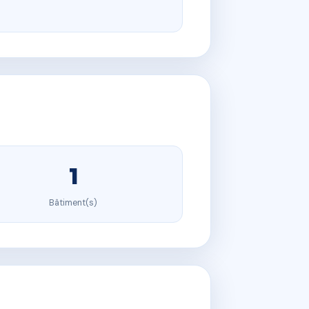
1
Bâtiment(s)