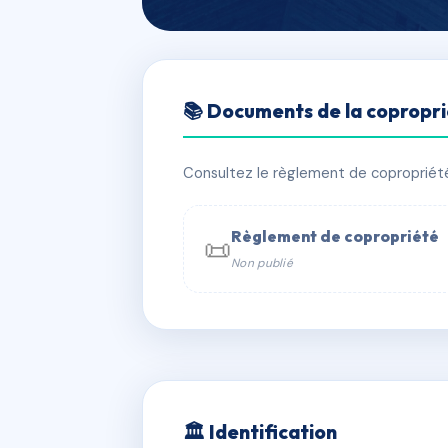
🇫🇷 RFRAJ2811396
📚 Documents de la copropr
CASABIANCA
📍 Casabianca 20112 Sainte-Lucie-de
Consultez le règlement de copropriété, 
✓ Immatriculée
🏠 9 lots
🏗 1 bâ
Règlement de copropriété
📜
Non publié
📞 Contacter Syndic Digital

Coproprié
229 
N°
w
🏛 Identification