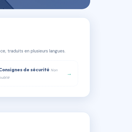
e, traduits en plusieurs langues.
Consignes de sécurité
Non
→
publié
web :
om