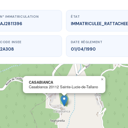
N° IMMATRICULATION
ÉTAT
AJ2811396
IMMATRICULEE_RATTACHEE
CODE INSEE
DATE RÈGLEMENT
2A308
01/04/1990
×
.vme.plus/AJ2811396
CASABIANCA
Casabianca 20112 Sainte-Lucie-de-Tallano
CASABIANCA
20112 Sainte-Lucie-de-Tallano