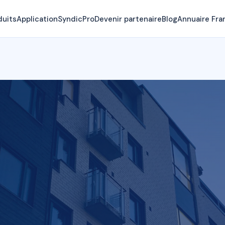
duits
Application
SyndicPro
Devenir partenaire
Blog
Annuaire Fra