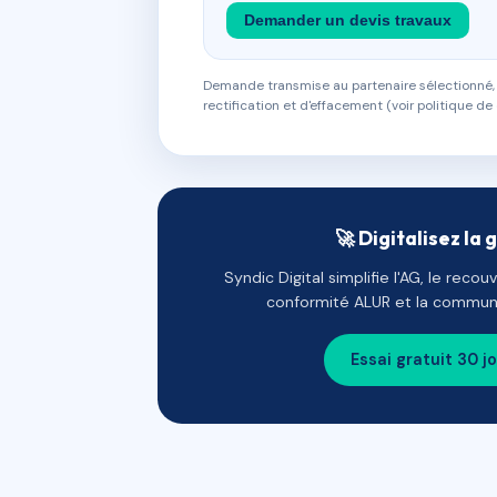
Demander un devis travaux
Demande transmise au partenaire sélectionné, s
rectification et d'effacement (voir politique de 
🚀 Digitalisez la 
Syndic Digital simplifie l'AG, le reco
conformité ALUR et la communi
Essai gratuit 30 j