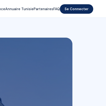
nce
Annuaire Tunisie
Partenaires
FAQ
Se Connecter