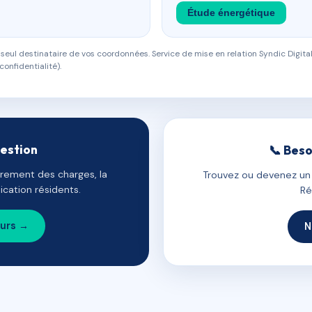
Étude énergétique
eul destinataire de vos coordonnées. Service de mise en relation Syndic Digital
confidentialité).
gestion
📞 Beso
uvrement des charges, la
Trouvez ou devenez un c
cation résidents.
Ré
ours →
N