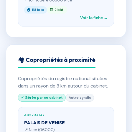
📍 16 r fodere 06300 Nice
🏠 118 lots
🏗 2 bât.
Voir la fiche →
🏘 Copropriétés à proximité
Copropriétés du registre national situées
dans un rayon de 3 km autour du cabinet.
✓ Gérée par ce cabinet
Autre syndic
AD2794147
PALAIS DE VENISE
📍 Nice (06000)