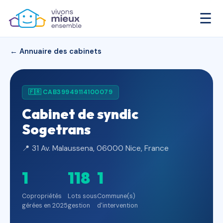
☰
← Annuaire des cabinets
🇫🇷 CAB39949114100079
Cabinet de syndic
Sogetrans
📍 31 Av. Malaussena, 06000 Nice, France
1
118
1
Copropriétés
Lots sous
Commune(s)
gérées en 2025
gestion
d'intervention