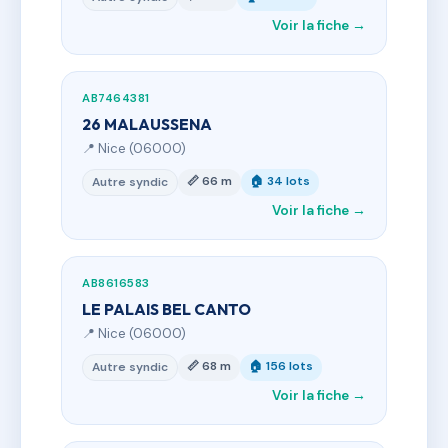
Voir la fiche →
AB7464381
26 MALAUSSENA
📍 Nice (06000)
📏 66 m
🏠 34 lots
Autre syndic
Voir la fiche →
AB8616583
LE PALAIS BEL CANTO
📍 Nice (06000)
📏 68 m
🏠 156 lots
Autre syndic
Voir la fiche →