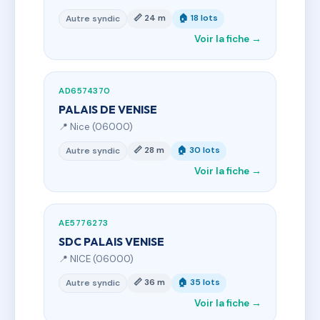
📏 24 m
🏠 18 lots
Autre syndic
Voir la fiche →
AD6574370
PALAIS DE VENISE
📍 Nice (06000)
📏 28 m
🏠 30 lots
Autre syndic
Voir la fiche →
AE5776273
SDC PALAIS VENISE
📍 NICE (06000)
📏 36 m
🏠 35 lots
Autre syndic
Voir la fiche →