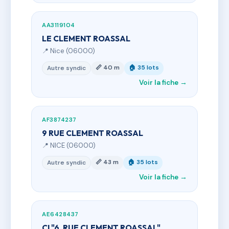
AA3119104
LE CLEMENT ROASSAL
📍 Nice (06000)
📏 40 m
🏠 35 lots
Autre syndic
Voir la fiche →
AF3874237
9 RUE CLEMENT ROASSAL
📍 NICE (06000)
📏 43 m
🏠 35 lots
Autre syndic
Voir la fiche →
AE6428437
CI "6, RUE CLEMENT ROASSAL"