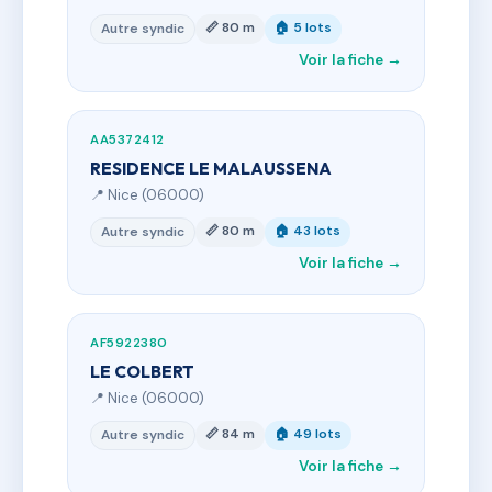
📏 80 m
🏠 5 lots
Autre syndic
Voir la fiche →
AA5372412
RESIDENCE LE MALAUSSENA
📍 Nice (06000)
📏 80 m
🏠 43 lots
Autre syndic
Voir la fiche →
AF5922380
LE COLBERT
📍 Nice (06000)
📏 84 m
🏠 49 lots
Autre syndic
Voir la fiche →