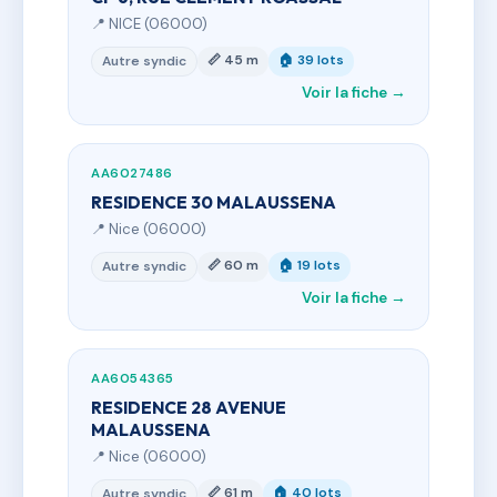
📍 NICE (06000)
📏 45 m
🏠 39 lots
Autre syndic
Voir la fiche →
AA6027486
RESIDENCE 30 MALAUSSENA
📍 Nice (06000)
📏 60 m
🏠 19 lots
Autre syndic
Voir la fiche →
AA6054365
RESIDENCE 28 AVENUE
MALAUSSENA
📍 Nice (06000)
📏 61 m
🏠 40 lots
Autre syndic