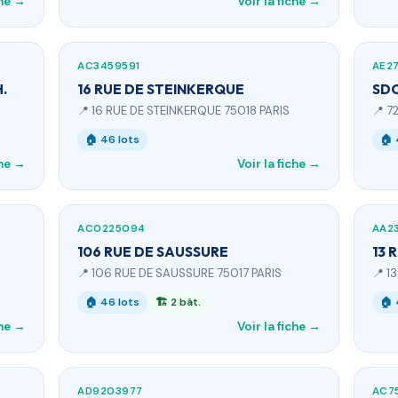
che →
Voir la fiche →
AC3459591
AE2
.
16 RUE DE STEINKERQUE
SDC
📍 16 RUE DE STEINKERQUE 75018 PARIS
📍 72
🏠 46 lots
🏠 
che →
Voir la fiche →
AC0225094
AA23
106 RUE DE SAUSSURE
13 
📍 106 RUE DE SAUSSURE 75017 PARIS
📍 1
🏠 46 lots
🏗 2 bât.
🏠 
che →
Voir la fiche →
AD9203977
AC7