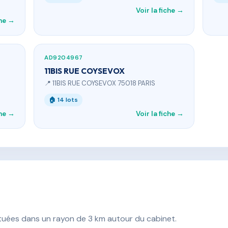
Voir la fiche →
che →
AD9204967
11BIS RUE COYSEVOX
📍 11BIS RUE COYSEVOX 75018 PARIS
🏠 14 lots
che →
Voir la fiche →
ituées dans un rayon de 3 km autour du cabinet.