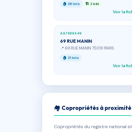
🏠 28 lots
🏗 2 bât.
Voir la fi
AG7888449
69 RUE MANIN
📍 69 RUE MANIN 75019 PARIS
🏠 21 lots
Voir la fi
🏘 Copropriétés à proximité
Copropriétés du registre national s