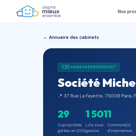
Nos pro
← Annuaire des cabinets
🇫🇷 CAB40380816500027
Société Miche
📍 37 Rue La Fayette, 75009 Paris, 
29
1 501
1
Copropriétés
Lots sous
Commune(s)
gérées en 2025
gestion
d'intervention