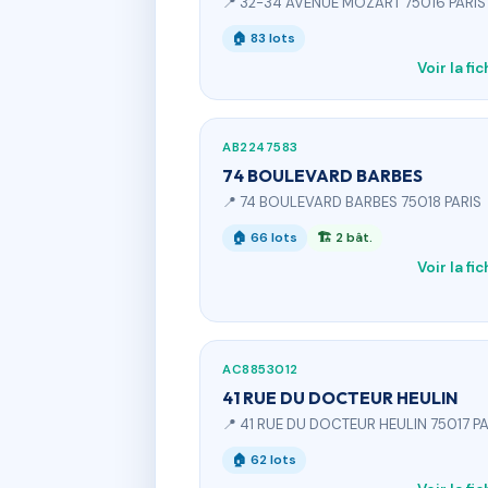
📍 32-34 AVENUE MOZART 75016 PARIS
🏠 83 lots
Voir la fi
AB2247583
74 BOULEVARD BARBES
📍 74 BOULEVARD BARBES 75018 PARIS
🏠 66 lots
🏗 2 bât.
Voir la fi
AC8853012
41 RUE DU DOCTEUR HEULIN
📍 41 RUE DU DOCTEUR HEULIN 75017 PA
🏠 62 lots