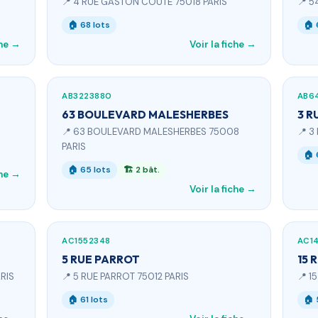
📍 4 RUE GASTON COUTE 75018 PARIS
📍 5
🏠 68 lots
🏠 
che →
Voir la fiche →
AB3223880
AB6
63 BOULEVARD MALESHERBES
3 R
📍 63 BOULEVARD MALESHERBES 75008
📍 3
PARIS
🏠 
🏠 65 lots
🏗 2 bât.
che →
Voir la fiche →
AC1552348
AC1
5 RUE PARROT
15 
RIS
📍 5 RUE PARROT 75012 PARIS
📍 1
🏠 61 lots
🏠 