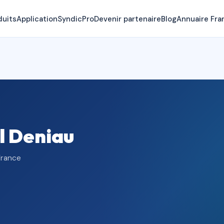
duits
Application
SyndicPro
Devenir partenaire
Blog
Annuaire Fra
l Deniau
France