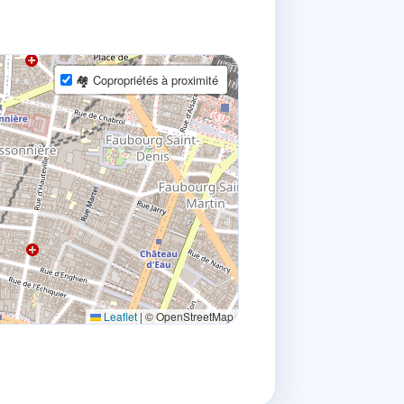
🏘 Copropriétés à proximité
Leaflet
|
© OpenStreetMap