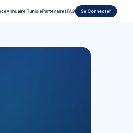
nce
Annuaire Tunisie
Partenaires
FAQ
Se Connecter