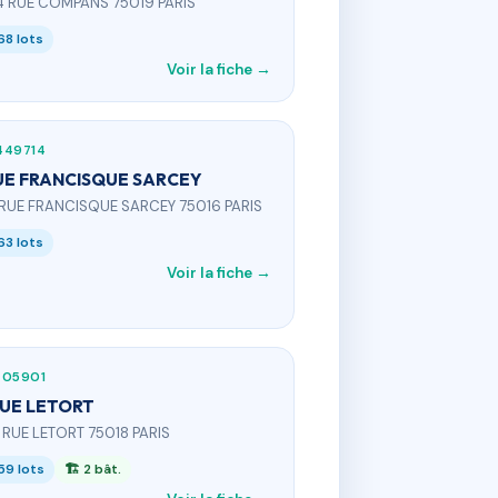
4 RUE COMPANS 75019 PARIS
68 lots
Voir la fiche →
449714
UE FRANCISQUE SARCEY
 RUE FRANCISQUE SARCEY 75016 PARIS
63 lots
Voir la fiche →
405901
RUE LETORT
5 RUE LETORT 75018 PARIS
59 lots
🏗 2 bât.