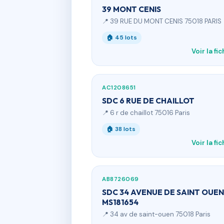
39 MONT CENIS
📍 39 RUE DU MONT CENIS 75018 PARIS
🏠 45 lots
Voir la fi
AC1208651
SDC 6 RUE DE CHAILLOT
📍 6 r de chaillot 75016 Paris
🏠 38 lots
Voir la fi
AB8726069
SDC 34 AVENUE DE SAINT OUEN
MS181654
📍 34 av de saint-ouen 75018 Paris