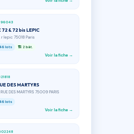
Voir la fiche →
796043
 72 & 72 bis LEPIC
 r lepic 75018 Paris
46 lots
🏗 2 bât.
Voir la fiche →
21818
RUE DES MARTYRS
3 RUE DES MARTYRS 75009 PARIS
46 lots
Voir la fiche →
502248