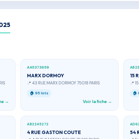
2025
AA5373659
AB2
MARX DORMOY
15 
RIS
📍 43 RUE MARX DORMOY 75018 PARIS
📍 1
🏠 95 lots
🏠 
che →
Voir la fiche →
AB2245272
AD6
4 RUE GASTON COUTE
54 