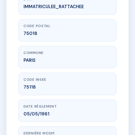
IMMATRICULEE_RATTACHEE
www.vme.plus/AC3459591
16 RUE DE STEINKERQUE
16 Rue de Steinkerque
75018 PARIS
CODE POSTAL
75018
COMMUNE
PARIS
CODE INSEE
75118
DATE RÈGLEMENT
05/05/1961
DERNIÈRE MODIF.