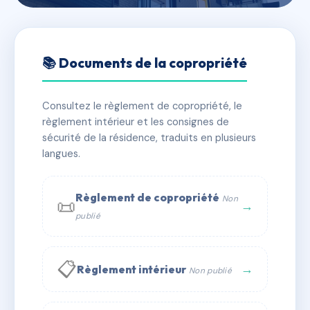
🇫🇷 RFRAC3459591
16 RUE DE STEINKERQUE
📚 Documents de la copropriété
📍 16 RUE DE STEINKERQUE 75018 PARIS
Consultez le règlement de copropriété, le
✓ Immatriculée
🏠 46 lots
🏗 1 bâtiment(s)
règlement intérieur et les consignes de
sécurité de la résidence, traduits en plusieurs
langues.
📞 Contacter Syndic Digital
💬 WhatsApp
✉ Email
Règlement de copropriété
Non
📜
→
publié
📋
→
Règlement intérieur
Non publié