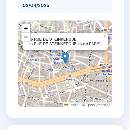
02/04/2025
+
−
×
16 RUE DE STEINKERQUE
16 RUE DE STEINKERQUE 75018 PARIS
Leaflet
|
© OpenStreetMap