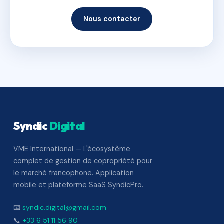
Nous contacter
Syndic
Digital
VME International — L'écosystème
complet de gestion de copropriété pour
le marché francophone. Application
mobile et plateforme SaaS SyndicPro.
📧
syndic.digital@gmail.com
📞
+33 6 51 11 56 90