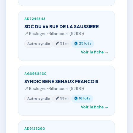
AD7245343
SDC DU 66 RUE DE LA SAUSSIERE
📍 Boulogne-Billancourt (92100)
📏 52 m
🏠 25 lots
Autre syndic
Voir la fiche →
AG6568430
SYNDIC BENE SENAUX FRANCOIS
📍 Boulogne-Billancourt (92100)
📏 58 m
🏠 16 lots
Autre syndic
Voir la fiche →
AD9123290