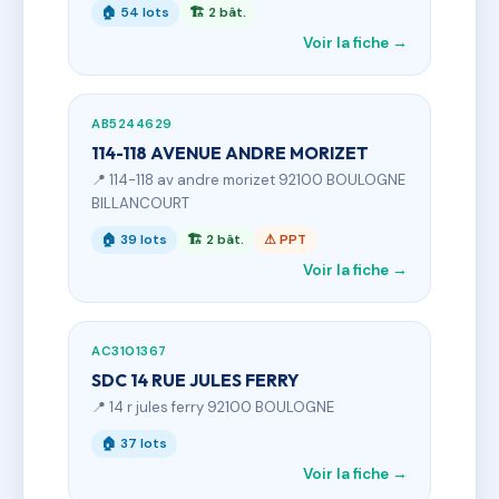
🏠 54 lots
🏗 2 bât.
Voir la fiche →
AB5244629
114-118 AVENUE ANDRE MORIZET
📍 114-118 av andre morizet 92100 BOULOGNE
BILLANCOURT
🏠 39 lots
🏗 2 bât.
⚠ PPT
Voir la fiche →
AC3101367
SDC 14 RUE JULES FERRY
📍 14 r jules ferry 92100 BOULOGNE
🏠 37 lots
Voir la fiche →