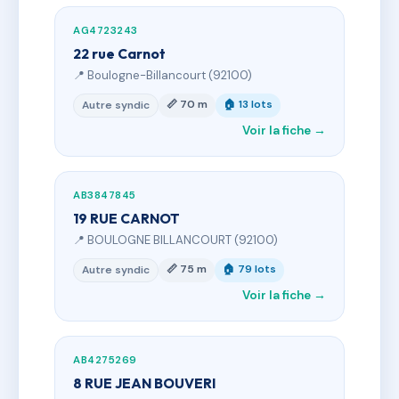
AG4723243
22 rue Carnot
📍 Boulogne-Billancourt (92100)
📏 70 m
🏠 13 lots
Autre syndic
Voir la fiche →
AB3847845
19 RUE CARNOT
📍 BOULOGNE BILLANCOURT (92100)
📏 75 m
🏠 79 lots
Autre syndic
Voir la fiche →
AB4275269
8 RUE JEAN BOUVERI