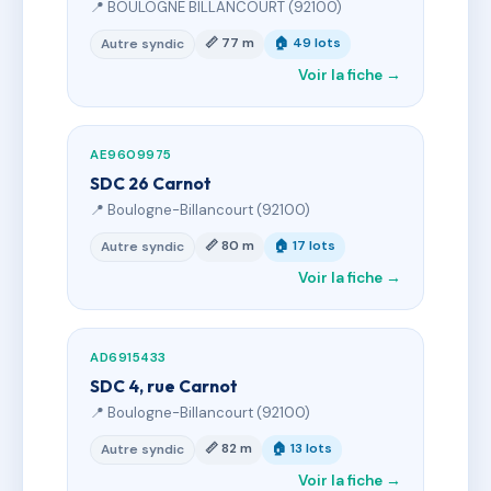
📍 BOULOGNE BILLANCOURT (92100)
📏 77 m
🏠 49 lots
Autre syndic
Voir la fiche →
AE9609975
SDC 26 Carnot
📍 Boulogne-Billancourt (92100)
📏 80 m
🏠 17 lots
Autre syndic
Voir la fiche →
AD6915433
SDC 4, rue Carnot
📍 Boulogne-Billancourt (92100)
📏 82 m
🏠 13 lots
Autre syndic
Voir la fiche →