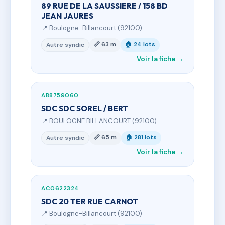
89 RUE DE LA SAUSSIERE / 158 BD
JEAN JAURES
📍 Boulogne-Billancourt (92100)
📏 63 m
🏠 24 lots
Autre syndic
Voir la fiche →
AB8759060
SDC SDC SOREL / BERT
📍 BOULOGNE BILLANCOURT (92100)
📏 65 m
🏠 281 lots
Autre syndic
Voir la fiche →
AC0622324
SDC 20 TER RUE CARNOT
📍 Boulogne-Billancourt (92100)