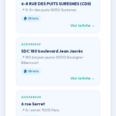
6-8 RUE DES PUITS SURESNES (CDII)
📍 6-8 r des puits 92150 Suresnes
🏠 28 lots
Voir la fiche →
AC9249442
SDC 180 boulevard Jean Jaurès
📍 180 bd jean jaures 92100 Boulogne-
Billancourt
🏠 26 lots
Voir la fiche →
AC0349340
6 rue Serret
📍 6 r serret 75015 Paris