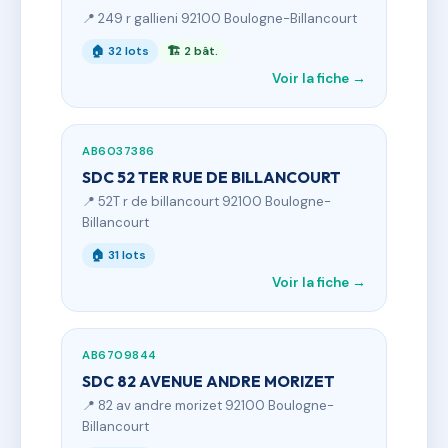
📍 249 r gallieni 92100 Boulogne-Billancourt
🏠 32 lots
🏗 2 bât.
Voir la fiche →
AB6037386
SDC 52 TER RUE DE BILLANCOURT
📍 52T r de billancourt 92100 Boulogne-
Billancourt
🏠 31 lots
Voir la fiche →
AB6709844
SDC 82 AVENUE ANDRE MORIZET
📍 82 av andre morizet 92100 Boulogne-
Billancourt