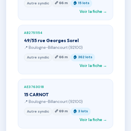
📏 66 m
🏠 15 lots
Autre syndic
Voir la fiche →
AB2751154
49/55 rue Georges Sorel
📍 Boulogne-Billancourt (92100)
📏 66 m
🏠 362 lots
Autre syndic
Voir la fiche →
AE3763018
15 CARNOT
📍 Boulogne-Billancourt (92100)
📏 69 m
🏠 3 lots
Autre syndic
Voir la fiche →