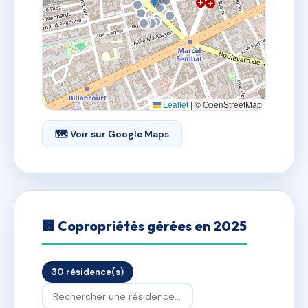
Leaflet
|
© OpenStreetMap
🗺 Voir sur Google Maps
🏢 Copropriétés gérées en 2025
30 résidence(s)