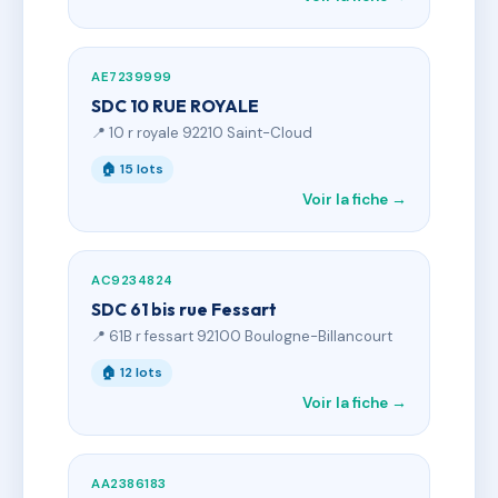
AE7239999
SDC 10 RUE ROYALE
📍 10 r royale 92210 Saint-Cloud
🏠 15 lots
Voir la fiche →
AC9234824
SDC 61 bis rue Fessart
📍 61B r fessart 92100 Boulogne-Billancourt
🏠 12 lots
Voir la fiche →
AA2386183