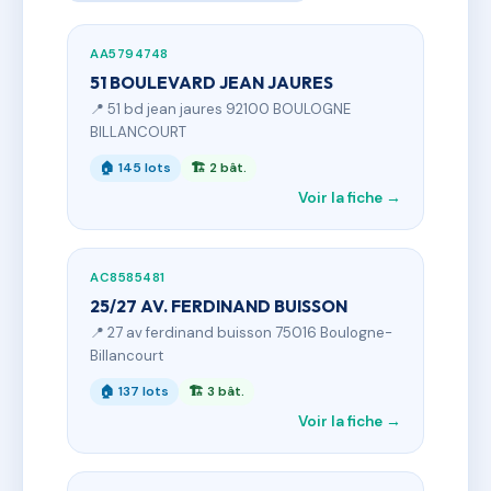
AA5794748
51 BOULEVARD JEAN JAURES
📍 51 bd jean jaures 92100 BOULOGNE
BILLANCOURT
🏠 145 lots
🏗 2 bât.
Voir la fiche →
AC8585481
25/27 AV. FERDINAND BUISSON
📍 27 av ferdinand buisson 75016 Boulogne-
Billancourt
🏠 137 lots
🏗 3 bât.
Voir la fiche →