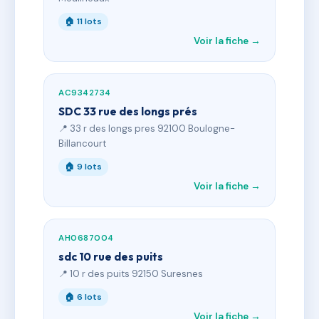
🏠 11 lots
Voir la fiche →
AC9342734
SDC 33 rue des longs prés
📍 33 r des longs pres 92100 Boulogne-
Billancourt
🏠 9 lots
Voir la fiche →
AH0687004
sdc 10 rue des puits
📍 10 r des puits 92150 Suresnes
🏠 6 lots
Voir la fiche →