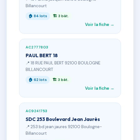
Billancourt
🏠 84 lots
🏗 3 bât.
Voir la fiche →
AC2777803
PAUL BERT 18
📍 18 RUE PAUL BERT 92100 BOULOGNE
BILLANCOURT
🏠 62 lots
🏗 3 bât.
Voir la fiche →
AC9241753
SDC 253 Boulevard Jean Jaurès
📍 253 bd jean jaures 92100 Boulogne-
Billancourt