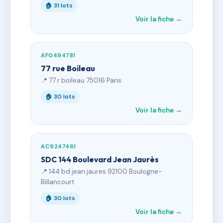
🏠 31 lots
Voir la fiche →
AF0494781
77 rue Boileau
📍 77 r boileau 75016 Paris
🏠 30 lots
Voir la fiche →
AC9247461
SDC 144 Boulevard Jean Jaurès
📍 144 bd jean jaures 92100 Boulogne-
Billancourt
🏠 30 lots
Voir la fiche →