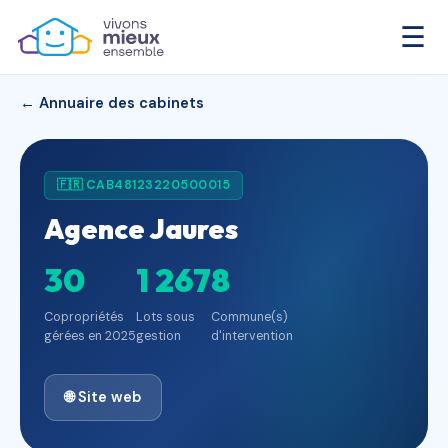
☰
← Annuaire des cabinets
🇫🇷 CAB48123220500015
Agence Jaures
30
1 267
8
Copropriétés
Lots sous
Commune(s)
gérées en 2025
gestion
d'intervention
🌐 Site web