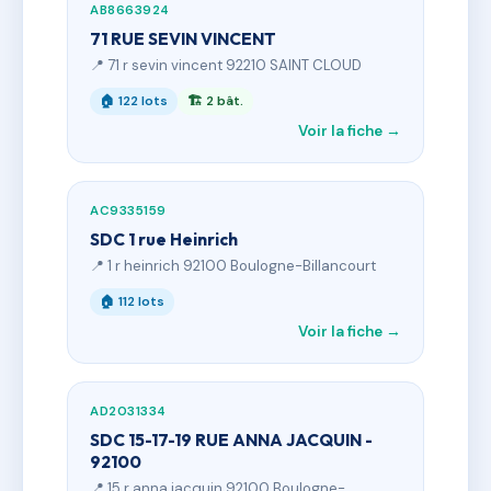
AB8663924
71 RUE SEVIN VINCENT
📍 71 r sevin vincent 92210 SAINT CLOUD
🏠 122 lots
🏗 2 bât.
Voir la fiche →
AC9335159
SDC 1 rue Heinrich
📍 1 r heinrich 92100 Boulogne-Billancourt
🏠 112 lots
Voir la fiche →
AD2031334
SDC 15-17-19 RUE ANNA JACQUIN -
92100
📍 15 r anna jacquin 92100 Boulogne-