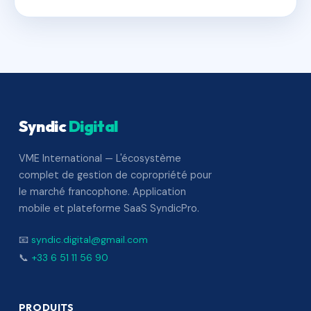
Syndic
Digital
VME International — L'écosystème
complet de gestion de copropriété pour
le marché francophone. Application
mobile et plateforme SaaS SyndicPro.
📧
syndic.digital@gmail.com
📞
+33 6 51 11 56 90
PRODUITS