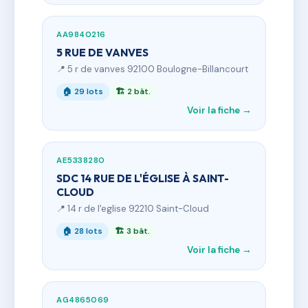
AA9840216
5 RUE DE VANVES
📍 5 r de vanves 92100 Boulogne-Billancourt
🏠 29 lots
🏗 2 bât.
Voir la fiche →
AE5338280
SDC 14 RUE DE L'ÉGLISE À SAINT-
CLOUD
📍 14 r de l'eglise 92210 Saint-Cloud
🏠 28 lots
🏗 3 bât.
Voir la fiche →
AG4865069