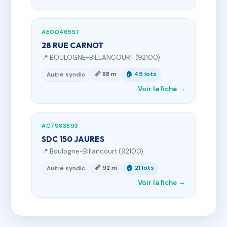
AE0046557
28 RUE CARNOT
📍 BOULOGNE-BILLANCOURT (92100)
📏 88 m
🏠 45 lots
Autre syndic
Voir la fiche →
AC7983893
SDC 150 JAURES
📍 Boulogne-Billancourt (92100)
📏 92 m
🏠 21 lots
Autre syndic
Voir la fiche →