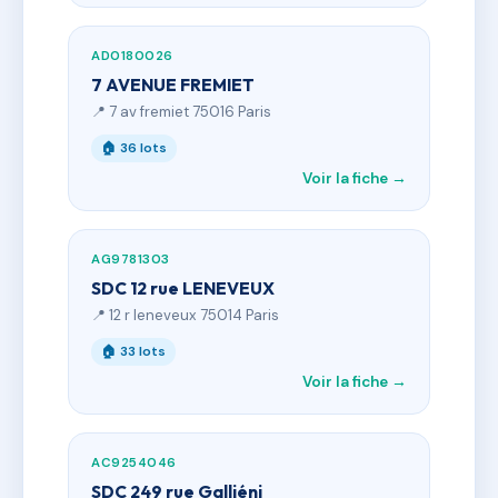
AD0180026
7 AVENUE FREMIET
📍 7 av fremiet 75016 Paris
🏠 36 lots
Voir la fiche →
AG9781303
SDC 12 rue LENEVEUX
📍 12 r leneveux 75014 Paris
🏠 33 lots
Voir la fiche →
AC9254046
SDC 249 rue Galliéni