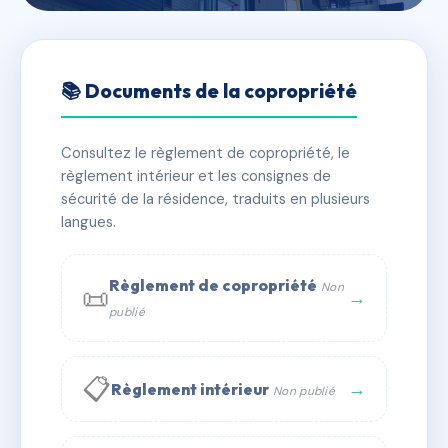
🇫🇷 RFRAE5338280
SDC 14 RUE DE L'ÉGLISE À
📚 Documents de la copropriété
SAINT-CLOUD
Consultez le règlement de copropriété, le
📍 14 r de l'eglise 92210 Saint-Cloud
règlement intérieur et les consignes de
✓ Immatriculée
🏠 28 lots
🏗 3 bâtiment(s)
sécurité de la résidence, traduits en plusieurs
langues.
📞 Contacter Syndic Digital
💬 WhatsApp
Règlement de copropriété
Non
📜
✉ Email
→
publié
📋
→
Règlement intérieur
Non publié