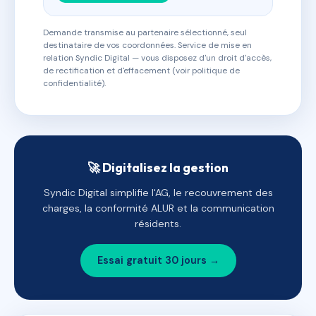
Demande transmise au partenaire sélectionné, seul
destinataire de vos coordonnées. Service de mise en
relation Syndic Digital — vous disposez d'un droit d'accès,
de rectification et d'effacement (voir politique de
confidentialité).
🚀 Digitalisez la gestion
Syndic Digital simplifie l'AG, le recouvrement des
charges, la conformité ALUR et la communication
résidents.
Essai gratuit 30 jours →