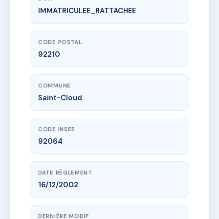
IMMATRICULEE_RATTACHEE
www.vme.plus/AE5338280
SDC 14 RUE DE L'ÉGLISE À SAINT-CLOUD
14 r de l'eglise
92210 Saint-Cloud
CODE POSTAL
92210
COMMUNE
Saint-Cloud
CODE INSEE
92064
DATE RÈGLEMENT
16/12/2002
DERNIÈRE MODIF.