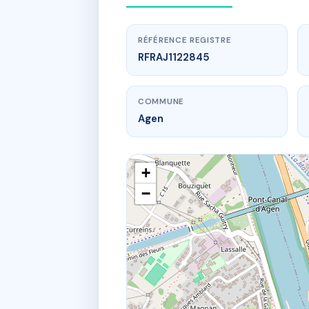
RÉFÉRENCE REGISTRE
RFRAJ1122845
COMMUNE
Agen
+
−
www.
18
18 Rue d