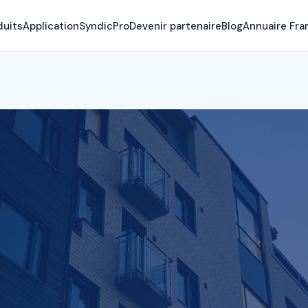
duits
Application
SyndicPro
Devenir partenaire
Blog
Annuaire Fra