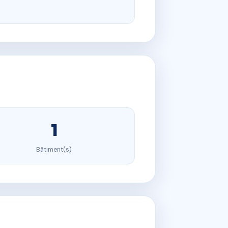
1
Bâtiment(s)