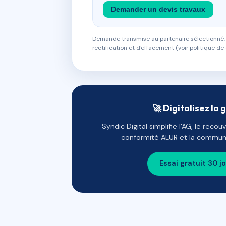
Demander un devis travaux
Demande transmise au partenaire sélectionné, s
rectification et d'effacement (voir politique de 
🚀 Digitalisez la 
Syndic Digital simplifie l'AG, le reco
conformité ALUR et la communi
Essai gratuit 30 j