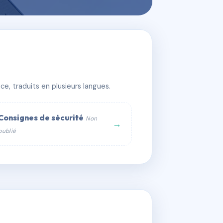
e, traduits en plusieurs langues.
Consignes de sécurité
Non
→
publié
web :
om