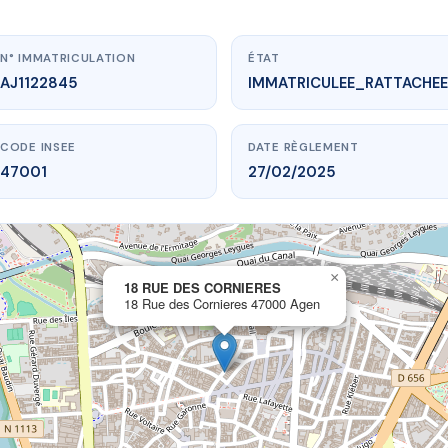
N° IMMATRICULATION
ÉTAT
AJ1122845
IMMATRICULEE_RATTACHEE
CODE INSEE
DATE RÈGLEMENT
47001
27/02/2025
×
vme.plus/AJ1122845
18 RUE DES CORNIERES
18 Rue des Cornieres 47000 Agen
 RUE DES CORNIERES
es Cornieres
47000 Agen