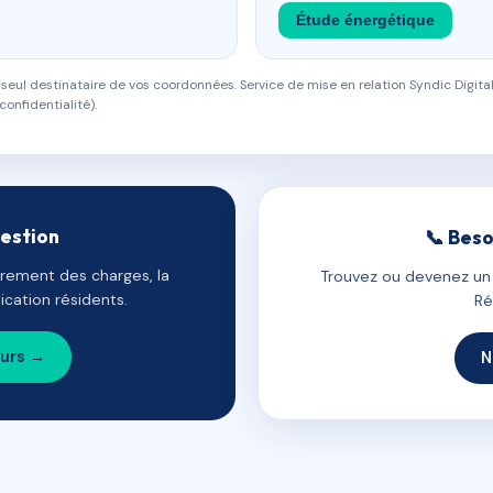
Étude énergétique
eul destinataire de vos coordonnées. Service de mise en relation Syndic Digital
confidentialité).
gestion
📞 Beso
uvrement des charges, la
Trouvez ou devenez un c
cation résidents.
Ré
ours →
N