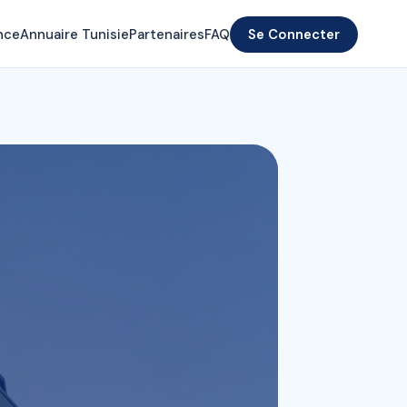
nce
Annuaire Tunisie
Partenaires
FAQ
Se Connecter