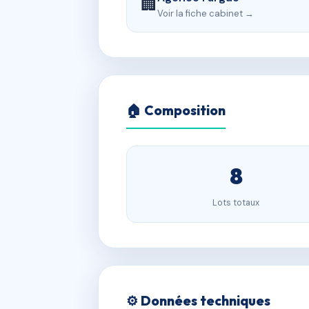
🏢
Voir la fiche cabinet →
🏠 Composition
8
Lots totaux
⚙️ Données techniques