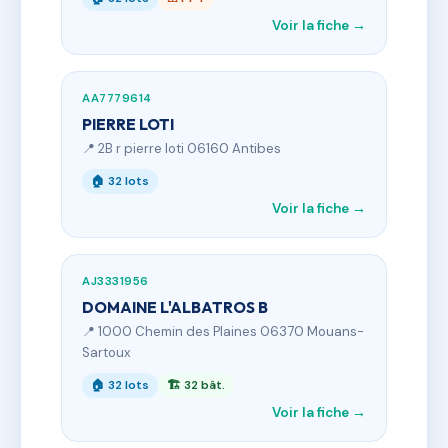
Voir la fiche →
AA7779614
PIERRE LOTI
📍 2B r pierre loti 06160 Antibes
🏠 32 lots
Voir la fiche →
AJ3331956
DOMAINE L'ALBATROS B
📍 1000 Chemin des Plaines 06370 Mouans-
Sartoux
🏠 32 lots
🏗 32 bât.
Voir la fiche →