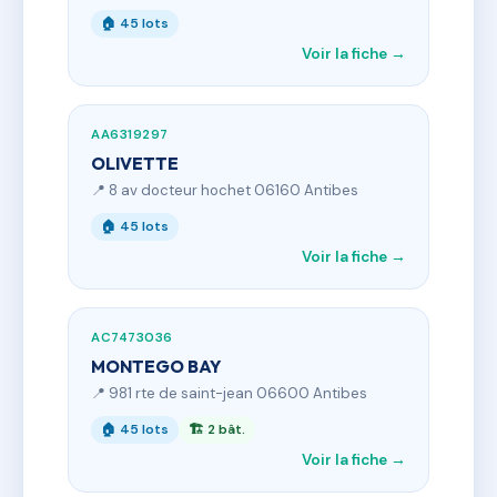
🏠 45 lots
Voir la fiche →
AA6319297
OLIVETTE
📍 8 av docteur hochet 06160 Antibes
🏠 45 lots
Voir la fiche →
AC7473036
MONTEGO BAY
📍 981 rte de saint-jean 06600 Antibes
🏠 45 lots
🏗 2 bât.
Voir la fiche →