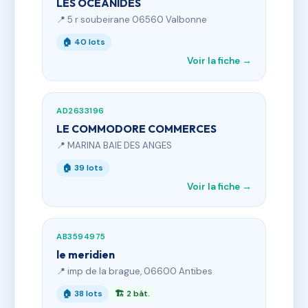
LES OCEANIDES
📍 5 r soubeirane 06560 Valbonne
🏠 40 lots
Voir la fiche →
AD2633196
LE COMMODORE COMMERCES
📍 MARINA BAIE DES ANGES
🏠 39 lots
Voir la fiche →
AB3594975
le meridien
📍 imp de la brague, 06600 Antibes
🏠 38 lots
🏗 2 bât.