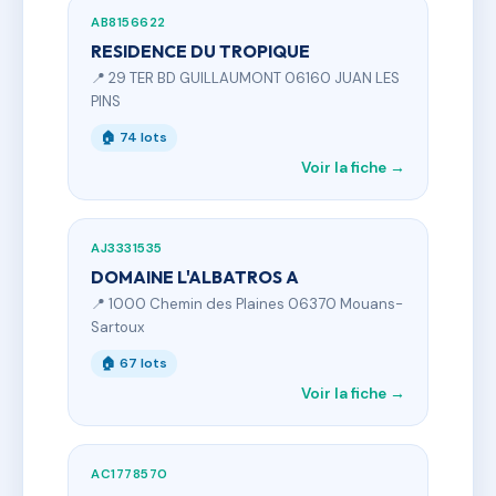
AB8156622
RESIDENCE DU TROPIQUE
📍 29 TER BD GUILLAUMONT 06160 JUAN LES
PINS
🏠 74 lots
Voir la fiche →
AJ3331535
DOMAINE L'ALBATROS A
📍 1000 Chemin des Plaines 06370 Mouans-
Sartoux
🏠 67 lots
Voir la fiche →
AC1778570