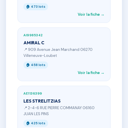
🏠 473 lots
Voir la fiche →
AI9985342
AMIRAL C
📍 909 Avenue Jean Marchand 06270
Villeneuve-Loubet
🏠 458 lots
Voir la fiche →
AE1136399
LES STRELITZIAS
📍 2-4-6 RUE PIERRE COMMANAY 06160
JUAN LES PINS
🏠 425 lots