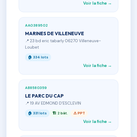
Voir la fiche →
AA0389502
MARINES DE VILLENEUVE
📍 23 bd eric tabarly 06270 Villeneuve-
Loubet
🏠 334 lots
Voir la fiche →
AB8580359
LE PARC DU CAP
📍 19 AV EDMOND D'ESCLEVIN
🏠 331 lots
🏗 2 bât.
⚠ PPT
Voir la fiche →