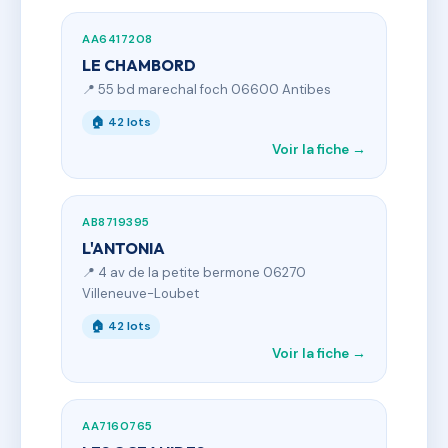
AA6417208
LE CHAMBORD
📍 55 bd marechal foch 06600 Antibes
🏠 42 lots
Voir la fiche →
AB8719395
L'ANTONIA
📍 4 av de la petite bermone 06270
Villeneuve-Loubet
🏠 42 lots
Voir la fiche →
AA7160765