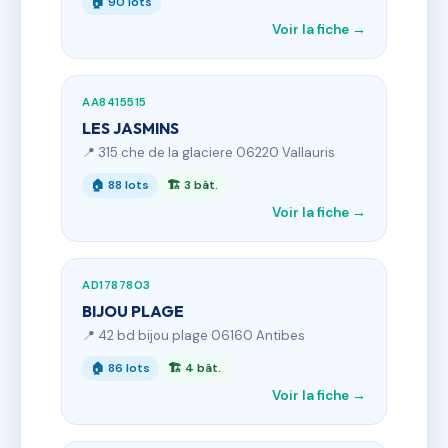
🏠 90 lots
Voir la fiche →
AA8415515
LES JASMINS
📍 315 che de la glaciere 06220 Vallauris
🏠 88 lots
🏗 3 bât.
Voir la fiche →
AD1787803
BIJOU PLAGE
📍 42 bd bijou plage 06160 Antibes
🏠 86 lots
🏗 4 bât.
Voir la fiche →