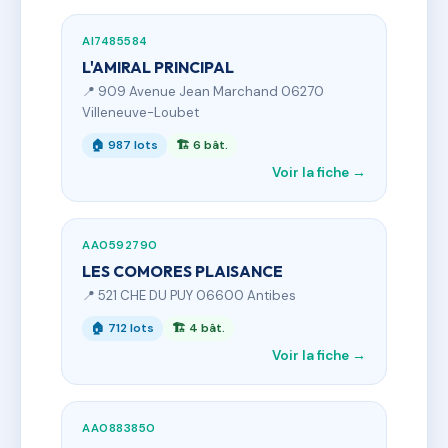
AI7485584
L'AMIRAL PRINCIPAL
📍 909 Avenue Jean Marchand 06270
Villeneuve-Loubet
🏠 987 lots
🏗 6 bât.
Voir la fiche →
AA0592790
LES COMORES PLAISANCE
📍 521 CHE DU PUY 06600 Antibes
🏠 712 lots
🏗 4 bât.
Voir la fiche →
AA0883850