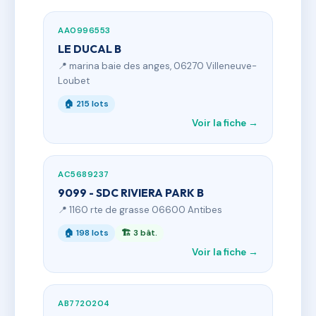
AA0996553
LE DUCAL B
📍 marina baie des anges, 06270 Villeneuve-
Loubet
🏠 215 lots
Voir la fiche →
AC5689237
9099 - SDC RIVIERA PARK B
📍 1160 rte de grasse 06600 Antibes
🏠 198 lots
🏗 3 bât.
Voir la fiche →
AB7720204