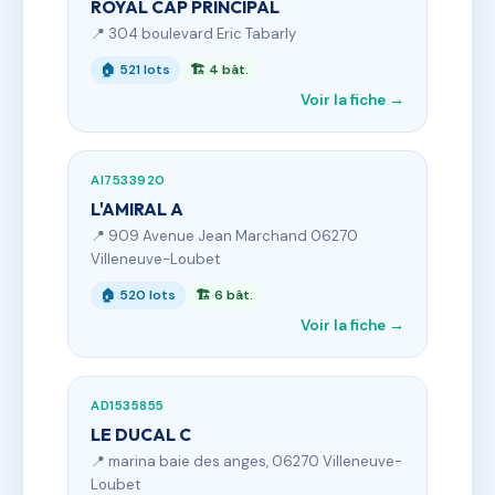
ROYAL CAP PRINCIPAL
📍 304 boulevard Eric Tabarly
🏠 521 lots
🏗 4 bât.
Voir la fiche →
AI7533920
L'AMIRAL A
📍 909 Avenue Jean Marchand 06270
Villeneuve-Loubet
🏠 520 lots
🏗 6 bât.
Voir la fiche →
AD1535855
LE DUCAL C
📍 marina baie des anges, 06270 Villeneuve-
Loubet