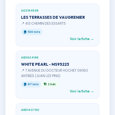
AD2184539
LES TERRASSES DE VAUGRENIER
📍 413 CHEMIN DES ESSARTS
🏠 100 lots
Voir la fiche →
AB3624186
WHITE PEARL - MS95223
📍 7 AVENUE DU DOCTEUR HOCHET 06160
ANTIBES (JUAN LES PINS)
🏠 97 lots
🏗 2 bât.
Voir la fiche →
AB8140790