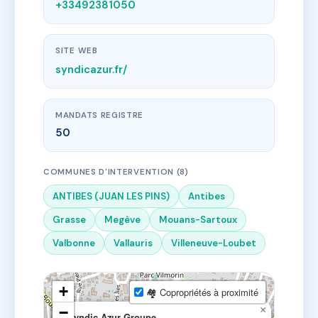
+33492381050
SITE WEB
syndicazur.fr/
MANDATS REGISTRE
50
COMMUNES D'INTERVENTION (8)
ANTIBES (JUAN LES PINS)
Antibes
Grasse
Megève
Mouans-Sartoux
Valbonne
Vallauris
Villeneuve-Loubet
+
🏘 Copropriétés à proximité
−
×
Syndic Azur Groupe