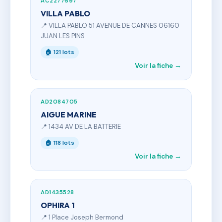
AC2277697
VILLA PABLO
📍 VILLA PABLO 51 AVENUE DE CANNES 06160
JUAN LES PINS
🏠 121 lots
Voir la fiche →
AD2084705
AIGUE MARINE
📍 1434 AV DE LA BATTERIE
🏠 118 lots
Voir la fiche →
AD1435528
OPHIRA 1
📍 1 Place Joseph Bermond