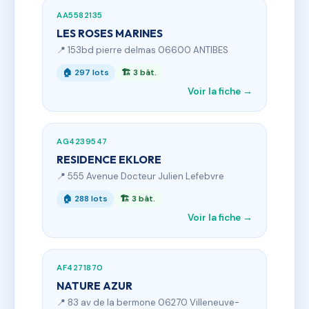
AA5582135
LES ROSES MARINES
📍 153bd pierre delmas 06600 ANTIBES
🏠 297 lots
🏗 3 bât.
Voir la fiche →
AG4239547
RESIDENCE EKLORE
📍 555 Avenue Docteur Julien Lefebvre
🏠 288 lots
🏗 3 bât.
Voir la fiche →
AF4271870
NATURE AZUR
📍 83 av de la bermone 06270 Villeneuve-