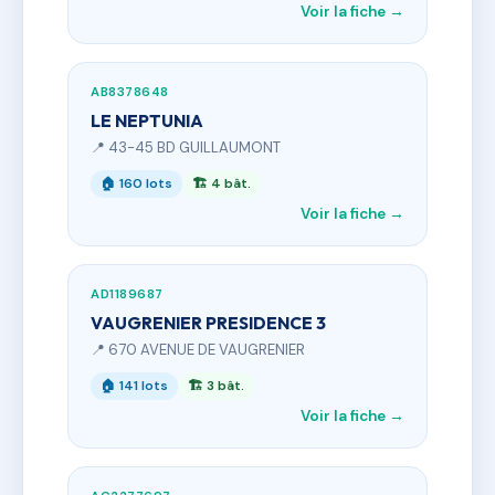
Voir la fiche →
AB8378648
LE NEPTUNIA
📍 43-45 BD GUILLAUMONT
🏠 160 lots
🏗 4 bât.
Voir la fiche →
AD1189687
VAUGRENIER PRESIDENCE 3
📍 670 AVENUE DE VAUGRENIER
🏠 141 lots
🏗 3 bât.
Voir la fiche →