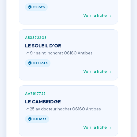
🏠 111 lots
Voir la fiche →
AB3372208
LE SOLEIL D'OR
📍 9 r saint-honorat 06160 Antibes
🏠 107 lots
Voir la fiche →
AA7917727
LE CAMBRIDGE
📍 25 av docteur hochet 06160 Antibes
🏠 101 lots
Voir la fiche →