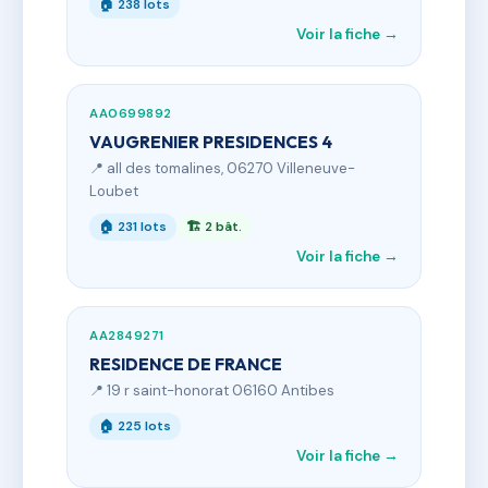
🏠 238 lots
Voir la fiche →
AA0699892
VAUGRENIER PRESIDENCES 4
📍 all des tomalines, 06270 Villeneuve-
Loubet
🏠 231 lots
🏗 2 bât.
Voir la fiche →
AA2849271
RESIDENCE DE FRANCE
📍 19 r saint-honorat 06160 Antibes
🏠 225 lots
Voir la fiche →