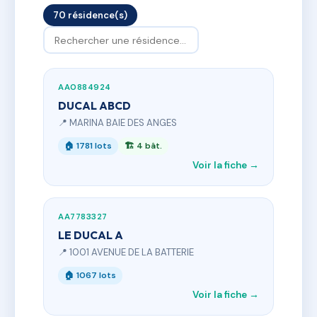
70 résidence(s)
AA0884924
DUCAL ABCD
📍 MARINA BAIE DES ANGES
🏠 1781 lots
🏗 4 bât.
Voir la fiche →
AA7783327
LE DUCAL A
📍 1001 AVENUE DE LA BATTERIE
🏠 1067 lots
Voir la fiche →