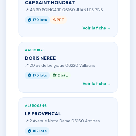
CAP SAINT HONORAT
📍 45 BD POINCARE 06160 JUAN LES PINS
🏠 179 lots
⚠ PPT
Voir la fiche →
AA1801828
DORIS NEREE
📍 20 av de belgique 06220 Vallauris
🏠 175 lots
🏗 2 bât.
Voir la fiche →
AJ3509346
LE PROVENCAL
📍 2 Avenue Notre Dame 06160 Antibes
🏠 162 lots