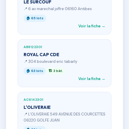
LE SURCOUF
📍 6 av marechal joffre 06160 Antibes
🏠 65 lots
Voir la fiche →
AB8122301
ROYAL CAP CDE
📍 304 boulevard eric tabarly
🏠 63 lots
🏗 3 bât.
Voir la fiche →
AC6142301
L'OLIVERAIE
📍 L'OLIVERAIE 549 AVENUE DES COURCETTES
06220 GOLFE JUAN