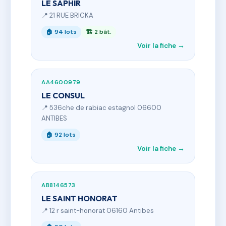
LE SAPHIR
📍 21 RUE BRICKA
🏠 94 lots
🏗 2 bât.
Voir la fiche →
AA4600979
LE CONSUL
📍 536che de rabiac estagnol 06600
ANTIBES
🏠 92 lots
Voir la fiche →
AB8146573
LE SAINT HONORAT
📍 12 r saint-honorat 06160 Antibes