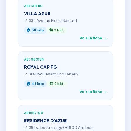
AB8131880
VILLA AZUR
📍 333 Avenue Pierre Semard
🏠 58 lots
🏗 2 bât.
Voir la fiche →
AB7963184
ROYAL CAP FG
📍 304 boulevard Eric Tabarly
🏠 48 lots
🏗 2 bât.
Voir la fiche →
AB1527100
RESIDENCE D'AZUR
📍 38 bd beau rivage 06600 Antibes