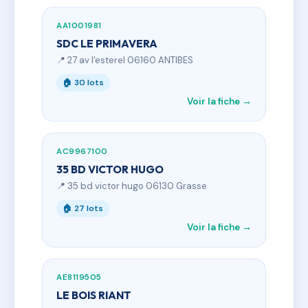
AA1001981
SDC LE PRIMAVERA
📍 27 av l'esterel 06160 ANTIBES
🏠 30 lots
Voir la fiche →
AC9967100
35 BD VICTOR HUGO
📍 35 bd victor hugo 06130 Grasse
🏠 27 lots
Voir la fiche →
AE8119505
LE BOIS RIANT