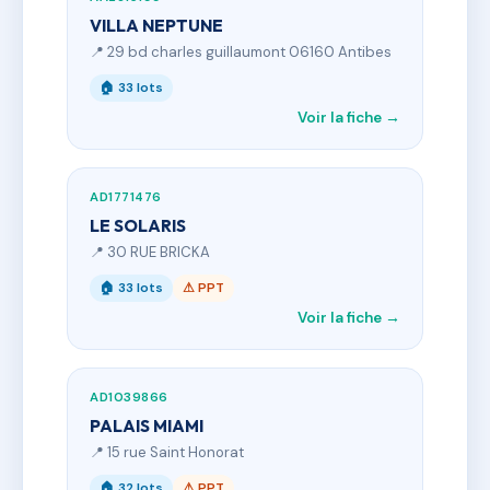
VILLA NEPTUNE
📍 29 bd charles guillaumont 06160 Antibes
🏠 33 lots
Voir la fiche →
AD1771476
LE SOLARIS
📍 30 RUE BRICKA
🏠 33 lots
⚠ PPT
Voir la fiche →
AD1039866
PALAIS MIAMI
📍 15 rue Saint Honorat
🏠 32 lots
⚠ PPT