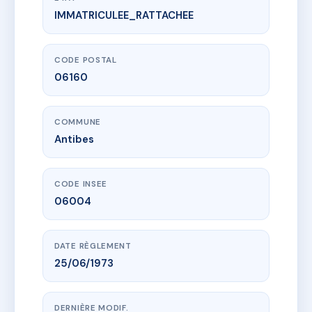
IMMATRICULEE_RATTACHEE
www.vme.plus/AA0563171
LE CLIPPER
30 av l'esterel
06160 Antibes
CODE POSTAL
06160
COMMUNE
Antibes
CODE INSEE
06004
DATE RÈGLEMENT
25/06/1973
DERNIÈRE MODIF.