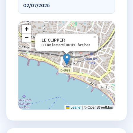
02/07/2025
+
−
×
LE CLIPPER
30 av l'esterel 06160 Antibes
Leaflet
|
© OpenStreetMap