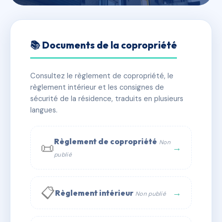
🇫🇷 RFRAA0563171
LE CLIPPER
📚 Documents de la copropriété
📍 30 av l'esterel 06160 Antibes
Consultez le règlement de copropriété, le
✓ Immatriculée
🏠 59 lots
🏗 2 bâtiment(s)
règlement intérieur et les consignes de
sécurité de la résidence, traduits en plusieurs
langues.
📞 Contacter Syndic Digital
💬 WhatsApp
✉ Email
Règlement de copropriété
Non
📜
→
publié
📋
→
Règlement intérieur
Non publié