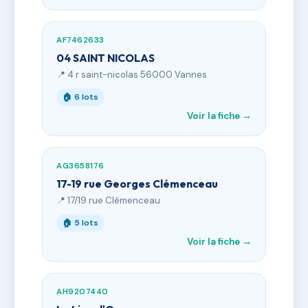
AF7462633
04 SAINT NICOLAS
📍 4 r saint-nicolas 56000 Vannes
🏠 6 lots
Voir la fiche →
AG3658176
17-19 rue Georges Clémenceau
📍 17/19 rue Clémenceau
🏠 5 lots
Voir la fiche →
AH9207440