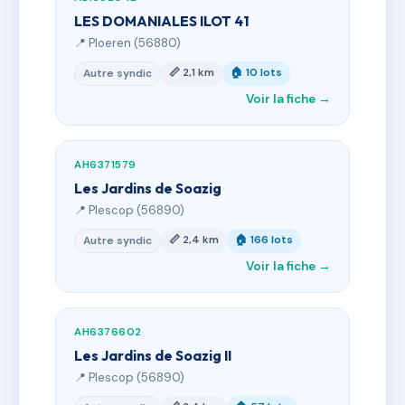
LES DOMANIALES ILOT 41
📍 Ploeren (56880)
📏 2,1 km
🏠 10 lots
Autre syndic
Voir la fiche →
AH6371579
Les Jardins de Soazig
📍 Plescop (56890)
📏 2,4 km
🏠 166 lots
Autre syndic
Voir la fiche →
AH6376602
Les Jardins de Soazig II
📍 Plescop (56890)