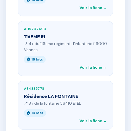
Voir la fiche →
AH9202490
116EME RI
📍 4 r du 116eme regiment d'infanterie 56000
Vannes
🏠 16 lots
Voir la fiche →
AB4885778
Résidence LA FONTAINE
📍 8 r de la fontaine 56410 ETEL
🏠 14 lots
Voir la fiche →