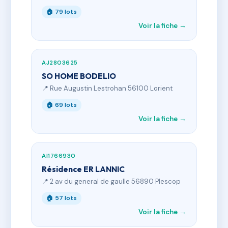
🏠 79 lots
Voir la fiche →
AJ2803625
SO HOME BODELIO
📍 Rue Augustin Lestrohan 56100 Lorient
🏠 69 lots
Voir la fiche →
AI1766930
Résidence ER LANNIC
📍 2 av du general de gaulle 56890 Plescop
🏠 57 lots
Voir la fiche →