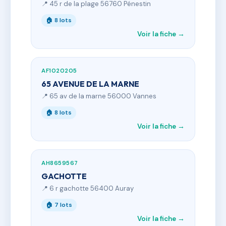
📍 45 r de la plage 56760 Pénestin
🏠 8 lots
Voir la fiche →
AF1020205
65 AVENUE DE LA MARNE
📍 65 av de la marne 56000 Vannes
🏠 8 lots
Voir la fiche →
AH8659567
GACHOTTE
📍 6 r gachotte 56400 Auray
🏠 7 lots
Voir la fiche →