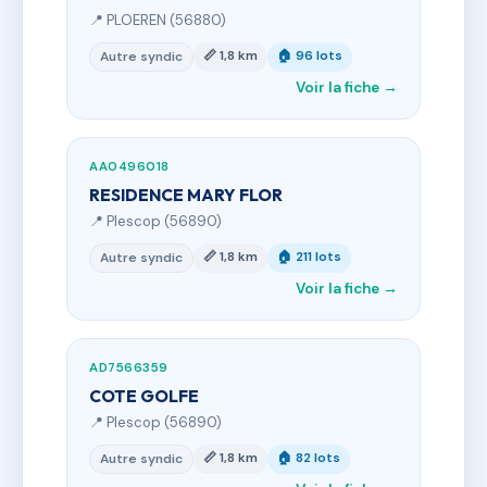
📍 PLOEREN (56880)
📏 1,8 km
🏠 96 lots
Autre syndic
Voir la fiche →
AA0496018
RESIDENCE MARY FLOR
📍 Plescop (56890)
📏 1,8 km
🏠 211 lots
Autre syndic
Voir la fiche →
AD7566359
COTE GOLFE
📍 Plescop (56890)
📏 1,8 km
🏠 82 lots
Autre syndic