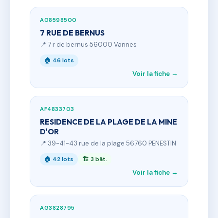
AG8598500
7 RUE DE BERNUS
📍 7 r de bernus 56000 Vannes
🏠 46 lots
Voir la fiche →
AF4833703
RESIDENCE DE LA PLAGE DE LA MINE
D'OR
📍 39-41-43 rue de la plage 56760 PENESTIN
🏠 42 lots
🏗 3 bât.
Voir la fiche →
AG3828795