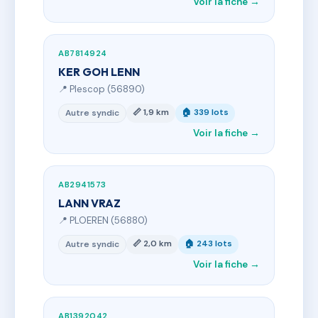
Voir la fiche →
AB7814924
KER GOH LENN
📍 Plescop (56890)
📏 1,9 km
🏠 339 lots
Autre syndic
Voir la fiche →
AB2941573
LANN VRAZ
📍 PLOEREN (56880)
📏 2,0 km
🏠 243 lots
Autre syndic
Voir la fiche →
AB1392042