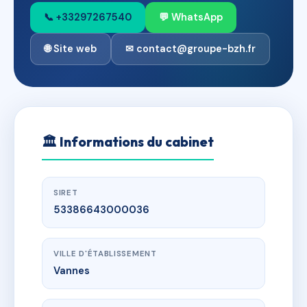
📞 +33297267540
💬 WhatsApp
🌐 Site web
✉ contact@groupe-bzh.fr
🏛
Informations du cabinet
SIRET
53386643000036
VILLE D'ÉTABLISSEMENT
Vannes