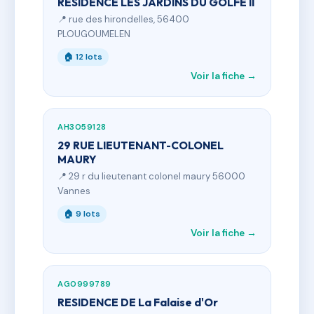
RESIDENCE LES JARDINS DU GOLFE II
📍 rue des hirondelles, 56400
PLOUGOUMELEN
🏠 12 lots
Voir la fiche →
AH3059128
29 RUE LIEUTENANT-COLONEL
MAURY
📍 29 r du lieutenant colonel maury 56000
Vannes
🏠 9 lots
Voir la fiche →
AG0999789
RESIDENCE DE La Falaise d'Or