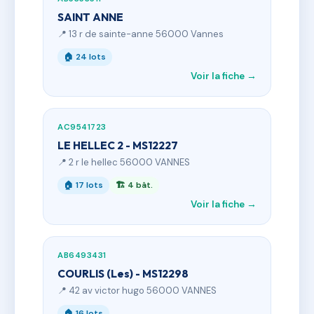
SAINT ANNE
📍 13 r de sainte-anne 56000 Vannes
🏠 24 lots
Voir la fiche →
AC9541723
LE HELLEC 2 - MS12227
📍 2 r le hellec 56000 VANNES
🏠 17 lots
🏗 4 bât.
Voir la fiche →
AB6493431
COURLIS (Les) - MS12298
📍 42 av victor hugo 56000 VANNES
🏠 16 lots