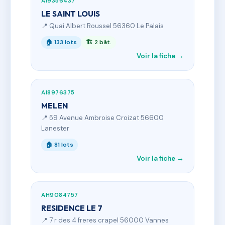
AI9356437
LE SAINT LOUIS
📍 Quai Albert Roussel 56360 Le Palais
🏠 133 lots
🏗 2 bât.
Voir la fiche →
AI8976375
MELEN
📍 59 Avenue Ambroise Croizat 56600
Lanester
🏠 81 lots
Voir la fiche →
AH9084757
RESIDENCE LE 7
📍 7 r des 4 freres crapel 56000 Vannes