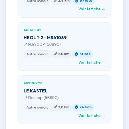
📏 2,4 km
🏠 57 lots
Autre syndic
Voir la fiche →
AB1411842
HEOL 1-2 - MS61089
📍 PLESCOP (56890)
📏 2,6 km
🏠 51 lots
Autre syndic
Voir la fiche →
AB3160751
LE KASTEL
📍 Plescop (56890)
📏 2,6 km
🏠 24 lots
Autre syndic
Voir la fiche →