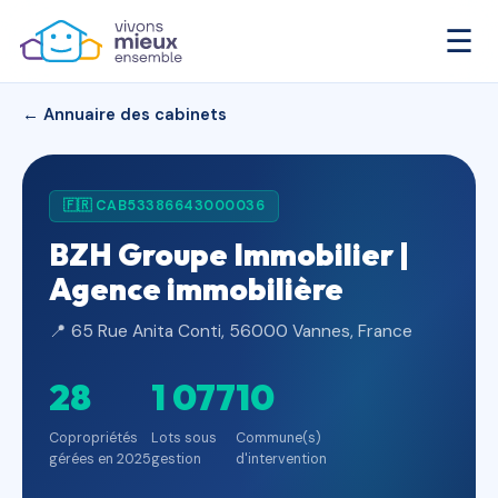
☰
← Annuaire des cabinets
🇫🇷 CAB53386643000036
BZH Groupe Immobilier |
Agence immobilière
📍 65 Rue Anita Conti, 56000 Vannes, France
28
1 077
10
Copropriétés
Lots sous
Commune(s)
gérées en 2025
gestion
d'intervention