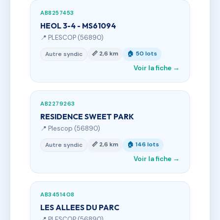
AB8257453
HEOL 3-4 - MS61094
📍 PLESCOP (56890)
📏 2,6 km
🏠 50 lots
Autre syndic
Voir la fiche →
AB2279263
RESIDENCE SWEET PARK
📍 Plescop (56890)
📏 2,6 km
🏠 146 lots
Autre syndic
Voir la fiche →
AB3451408
LES ALLEES DU PARC
📍 PLESCOP (56890)