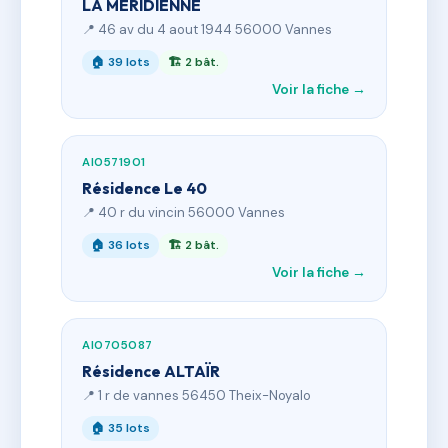
LA MERIDIENNE
📍 46 av du 4 aout 1944 56000 Vannes
🏠 39 lots
🏗 2 bât.
Voir la fiche →
AI0571901
Résidence Le 40
📍 40 r du vincin 56000 Vannes
🏠 36 lots
🏗 2 bât.
Voir la fiche →
AI0705087
Résidence ALTAÏR
📍 1 r de vannes 56450 Theix-Noyalo
🏠 35 lots