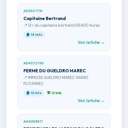
AE3547791
Capitaine Bertrand
📍 13 r du capitaine bertrand 56400 Auray
🏠 14 lots
Voir la fiche →
AD4572756
FERME DU GUELDRO MAREC
📍 IMPASSE GUELDRO MAREC 56680
PLOUHINEC
🏠 12 lots
🏗 12 bât.
Voir la fiche →
AH4398517