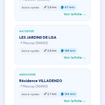
📏 2,6 km
🏠 67 lots
Autre syndic
Voir la fiche →
AA7331135
LES JARDINS DE LISA
📍 Plescop (56890)
📏 2,6 km
🏠 168 lots
Autre syndic
Voir la fiche →
AD8041386
Résidence VILLADENZO
📍 Plescop (56890)
📏 2,7 km
🏠 134 lots
Autre syndic
Voir la fiche →