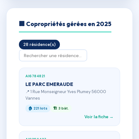
🏢 Copropriétés gérées en 2025
28 résidence(s)
AI6784821
LE PARC EMERAUDE
📍 1 Rue Monseigneur Yves Plumey 56000
Vannes
🏠 221 lots
🏗 3 bât.
Voir la fiche →