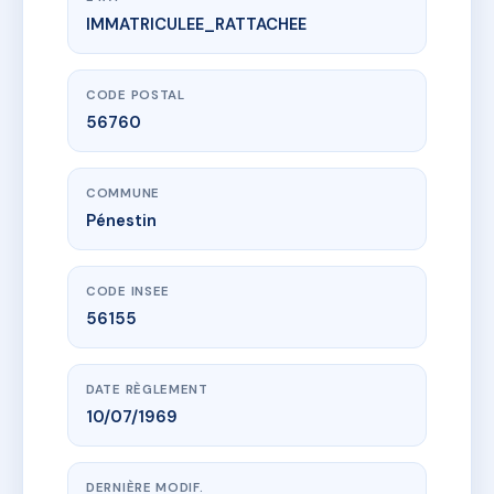
IMMATRICULEE_RATTACHEE
www.vme.plus/AG0999789
RESIDENCE DE La Falaise d'Or
45 r de la plage
56760 Pénestin
CODE POSTAL
56760
COMMUNE
Pénestin
CODE INSEE
56155
DATE RÈGLEMENT
10/07/1969
DERNIÈRE MODIF.