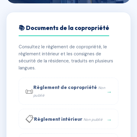
🇫🇷 RFRAG0999789
RESIDENCE DE La Falaise
📚 Documents de la copropriété
d'Or
Consultez le règlement de copropriété, le
📍 45 r de la plage 56760 Pénestin
règlement intérieur et les consignes de
✓ Immatriculée
🏠 8 lots
🏗 1 bâtiment(s)
sécurité de la résidence, traduits en plusieurs
langues.
📞 Contacter Syndic Digital
💬 WhatsApp
Règlement de copropriété
Non
📜
✉ Email
→
publié
📋
→
Règlement intérieur
Non publié