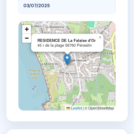
03/07/2025
+
−
×
RESIDENCE DE La Falaise d'Or
45 r de la plage 56760 Pénestin
Leaflet
|
© OpenStreetMap