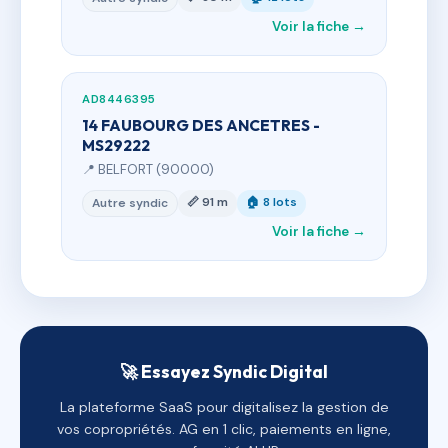
Voir la fiche →
AD8446395
14 FAUBOURG DES ANCETRES -
MS29222
📍 BELFORT (90000)
📏 91 m
🏠 8 lots
Autre syndic
Voir la fiche →
🚀 Essayez Syndic Digital
La plateforme SaaS pour digitalisez la gestion de
vos copropriétés. AG en 1 clic, paiements en ligne,