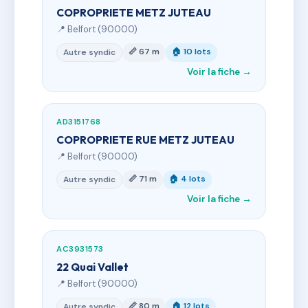
COPROPRIETE METZ JUTEAU
📍 Belfort (90000)
📏 67 m
🏠 10 lots
Autre syndic
Voir la fiche →
AD3151768
COPROPRIETE RUE METZ JUTEAU
📍 Belfort (90000)
📏 71 m
🏠 4 lots
Autre syndic
Voir la fiche →
AC3931573
22 Quai Vallet
📍 Belfort (90000)
📏 80 m
🏠 12 lots
Autre syndic