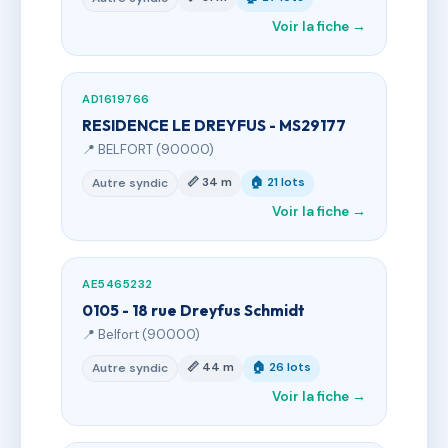
Voir la fiche →
AD1619766
RESIDENCE LE DREYFUS - MS29177
📍 BELFORT (90000)
📏 34 m
🏠 21 lots
Autre syndic
Voir la fiche →
AE5465232
0105 - 18 rue Dreyfus Schmidt
📍 Belfort (90000)
📏 44 m
🏠 26 lots
Autre syndic
Voir la fiche →