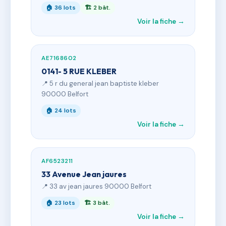
🏠 36 lots
🏗 2 bât.
Voir la fiche →
AE7168602
0141- 5 RUE KLEBER
📍 5 r du general jean baptiste kleber
90000 Belfort
🏠 24 lots
Voir la fiche →
AF6523211
33 Avenue Jean jaures
📍 33 av jean jaures 90000 Belfort
🏠 23 lots
🏗 3 bât.
Voir la fiche →