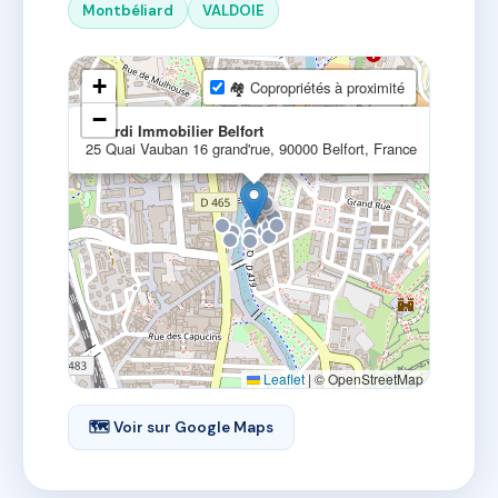
Montbéliard
VALDOIE
+
🏘 Copropriétés à proximité
−
×
Girardi Immobilier Belfort
25 Quai Vauban 16 grand'rue, 90000 Belfort, France
Leaflet
|
© OpenStreetMap
🗺 Voir sur Google Maps