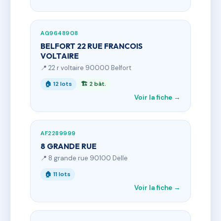
AG9648908
BELFORT 22 RUE FRANCOIS
VOLTAIRE
📍 22 r voltaire 90000 Belfort
🏠 12 lots
🏗 2 bât.
Voir la fiche →
AF2289999
8 GRANDE RUE
📍 8 grande rue 90100 Delle
🏠 11 lots
Voir la fiche →