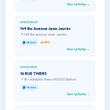
Voir la fiche →
AF8029001
149 Bis Avenue Jean Jaurès
📍 149 Bis avenue Jean Jaurès
🏠 15 lots
⚠ PPT
Voir la fiche →
AH1004613
16 RUE THIERS
📍 16 r adolphe thiers 90000 Belfort
🏠 14 lots
Voir la fiche →