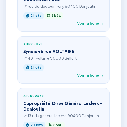
📍 rue du docteur fréry, 90400 Danjoutin
🏠 21 lots
🏗 2 bât.
Voir la fiche →
AH1337021
Syndic 46 rue VOLTAIRE
📍 46 r voltaire 90000 Belfort
🏠 21 lots
Voir la fiche →
AF6962948
Copropriété 13 rue Général Leclerc -
Danjoutin
📍 13 r du general leclerc 90400 Danjoutin
🏠 20 lots
🏗 2 bât.