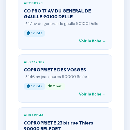
AF7186273
CO PRO 17 AV DU GENERAL DE
GAULLE 90100 DELLE
📍 17 av du general de gaulle 90100 Delle
🏠 17 lots
Voir la fiche →
AE6772032
COPROPRIETE DES VOSGES
📍 146 av jean jaures 90000 Belfort
🏠 17 lots
🏗 2 bât.
Voir la fiche →
AH9419144
COPROPRIETE 23 bis rue Thiers
90000 BELFORT