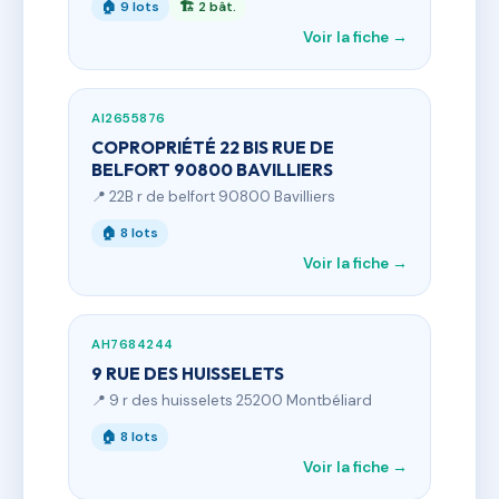
🏠 9 lots
🏗 2 bât.
Voir la fiche →
AI2655876
COPROPRIÉTÉ 22 BIS RUE DE
BELFORT 90800 BAVILLIERS
📍 22B r de belfort 90800 Bavilliers
🏠 8 lots
Voir la fiche →
AH7684244
9 RUE DES HUISSELETS
📍 9 r des huisselets 25200 Montbéliard
🏠 8 lots
Voir la fiche →