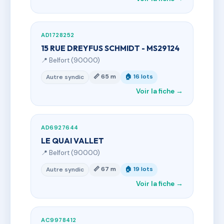
AD1728252
15 RUE DREYFUS SCHMIDT - MS29124
📍 Belfort (90000)
📏 65 m
🏠 16 lots
Autre syndic
Voir la fiche →
AD6927644
LE QUAI VALLET
📍 Belfort (90000)
📏 67 m
🏠 19 lots
Autre syndic
Voir la fiche →
AC9978412