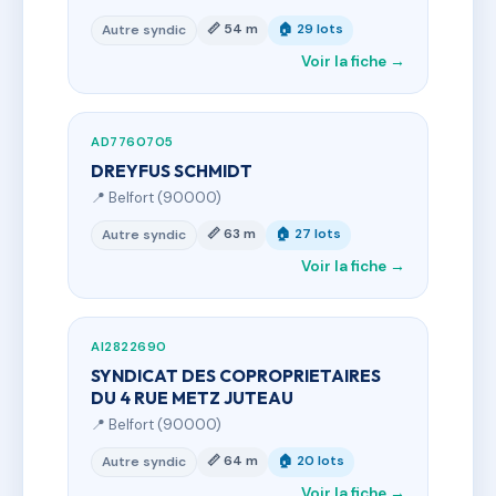
📏 54 m
🏠 29 lots
Autre syndic
Voir la fiche →
AD7760705
DREYFUS SCHMIDT
📍 Belfort (90000)
📏 63 m
🏠 27 lots
Autre syndic
Voir la fiche →
AI2822690
SYNDICAT DES COPROPRIETAIRES
DU 4 RUE METZ JUTEAU
📍 Belfort (90000)
📏 64 m
🏠 20 lots
Autre syndic
Voir la fiche →