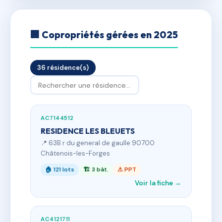
🏢 Copropriétés gérées en 2025
36 résidence(s)
AC7144512
RESIDENCE LES BLEUETS
📍 63B r du general de gaulle 90700
Châtenois-les-Forges
🏠 121 lots
🏗 3 bât.
⚠ PPT
Voir la fiche →
AC4121711