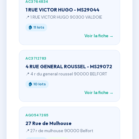
AC3764834
1 RUE VICTOR HUGO - MS29044
📍 1 RUE VICTOR HUGO 90300 VALDOIE
🏠 11 lots
Voir la fiche →
AC3712783
4 RUE GENERAL ROUSSEL - MS29072
📍 4 r du general roussel 90000 BELFORT
🏠 10 lots
Voir la fiche →
AG0547265
27 Rue de Mulhouse
📍 27 r de mulhouse 90000 Belfort