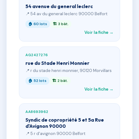
54 avenue du general leclerc
📍 54 av du general leclerc 90000 Belfort
🏠 60 lots
🏗 3 bât.
Voir la fiche →
AG2427276
rue du Stade Henri Monnier
📍 r du stade henri monnier, 90120 Morvillars
🏠 52 lots
🏗 2 bât.
Voir la fiche →
AA8693962
Syndic de copropriété 5 et 5a Rue
d'Avignon 90000
📍 5 r d'avignon 90000 Belfort