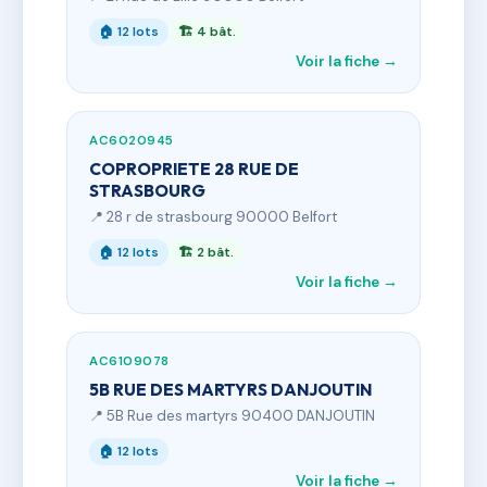
🏠 12 lots
🏗 4 bât.
Voir la fiche →
AC6020945
COPROPRIETE 28 RUE DE
STRASBOURG
📍 28 r de strasbourg 90000 Belfort
🏠 12 lots
🏗 2 bât.
Voir la fiche →
AC6109078
5B RUE DES MARTYRS DANJOUTIN
📍 5B Rue des martyrs 90400 DANJOUTIN
🏠 12 lots
Voir la fiche →