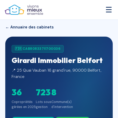
☰
← Annuaire des cabinets
🇫🇷 CAB80833711700036
Girardi Immobilier Belfort
📍 25 Quai Vauban 16 grand'rue, 90000 Belfort,
France
36
723
8
Copropriétés
Lots sous
Commune(s)
gérées en 2025
gestion
d'intervention