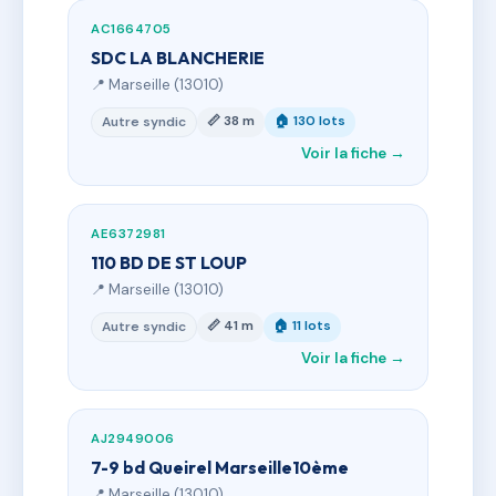
AC1664705
SDC LA BLANCHERIE
📍 Marseille (13010)
📏 38 m
🏠 130 lots
Autre syndic
Voir la fiche →
AE6372981
110 BD DE ST LOUP
📍 Marseille (13010)
📏 41 m
🏠 11 lots
Autre syndic
Voir la fiche →
AJ2949006
7-9 bd Queirel Marseille10ème
📍 Marseille (13010)