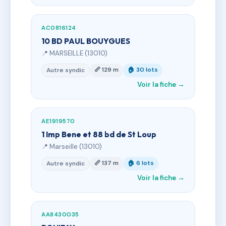
AC0816124
10 BD PAUL BOUYGUES
📍 MARSEILLE (13010)
📏 129 m
🏠 30 lots
Autre syndic
Voir la fiche →
AE1919570
1 Imp Bene et 88 bd de St Loup
📍 Marseille (13010)
📏 137 m
🏠 6 lots
Autre syndic
Voir la fiche →
AA8430035