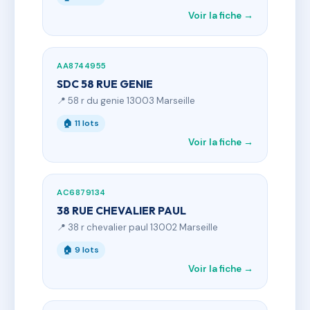
Voir la fiche →
AA8744955
SDC 58 RUE GENIE
📍 58 r du genie 13003 Marseille
🏠 11 lots
Voir la fiche →
AC6879134
38 RUE CHEVALIER PAUL
📍 38 r chevalier paul 13002 Marseille
🏠 9 lots
Voir la fiche →