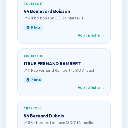
AC2146017
44 Boulevard Boisson
📍 44 bd boisson 13004 Marseille
🏠 9 lots
Voir la fiche →
AI6037790
11 RUE FERNAND RAMBERT
📍 11 Rue Fernand Rambert 13190 Allauch
🏠 7 lots
Voir la fiche →
AI1474055
86 Bernard Dubois
📍 86 r bernard du bois 13001 Marseille