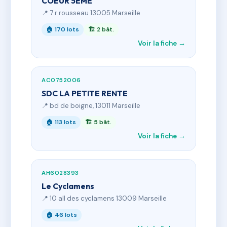
COEUR 5EME
📍 7 r rousseau 13005 Marseille
🏠 170 lots
🏗 2 bât.
Voir la fiche →
AC0752006
SDC LA PETITE RENTE
📍 bd de boigne, 13011 Marseille
🏠 113 lots
🏗 5 bât.
Voir la fiche →
AH6028393
Le Cyclamens
📍 10 all des cyclamens 13009 Marseille
🏠 46 lots