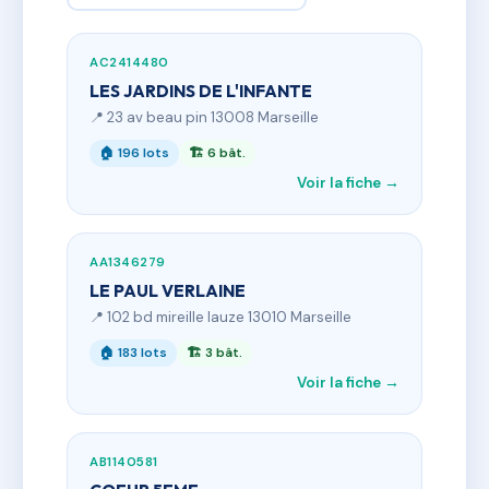
AC2414480
LES JARDINS DE L'INFANTE
📍 23 av beau pin 13008 Marseille
🏠 196 lots
🏗 6 bât.
Voir la fiche →
AA1346279
LE PAUL VERLAINE
📍 102 bd mireille lauze 13010 Marseille
🏠 183 lots
🏗 3 bât.
Voir la fiche →
AB1140581