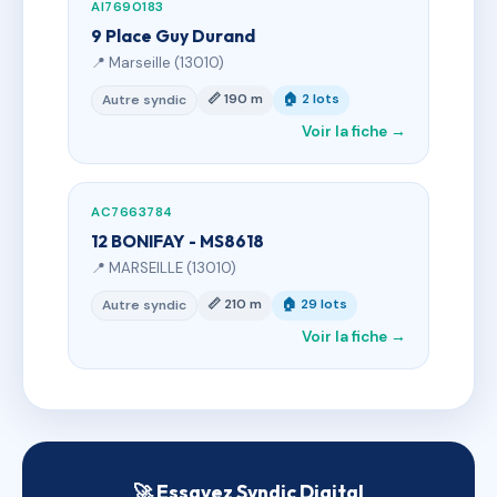
AI7690183
9 Place Guy Durand
📍 Marseille (13010)
📏 190 m
🏠 2 lots
Autre syndic
Voir la fiche →
AC7663784
12 BONIFAY - MS8618
📍 MARSEILLE (13010)
📏 210 m
🏠 29 lots
Autre syndic
Voir la fiche →
🚀 Essayez Syndic Digital