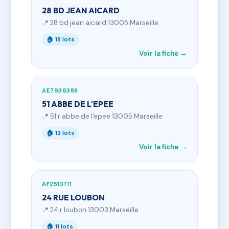
28 BD JEAN AICARD
📍 28 bd jean aicard 13005 Marseille
🏠 18 lots
Voir la fiche →
AE7936388
51 ABBE DE L'EPEE
📍 51 r abbe de l'epee 13005 Marseille
🏠 13 lots
Voir la fiche →
AF2513711
24 RUE LOUBON
📍 24 r loubon 13003 Marseille
🏠 11 lots