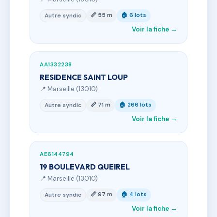
📏 55 m
🏠 6 lots
Autre syndic
Voir la fiche →
AA1332238
RESIDENCE SAINT LOUP
📍 Marseille (13010)
📏 71 m
🏠 266 lots
Autre syndic
Voir la fiche →
AE6144794
19 BOULEVARD QUEIREL
📍 Marseille (13010)
📏 97 m
🏠 4 lots
Autre syndic
Voir la fiche →