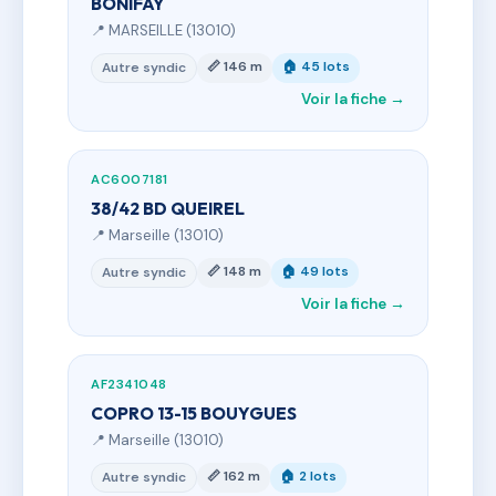
BONIFAY
📍 MARSEILLE (13010)
📏 146 m
🏠 45 lots
Autre syndic
Voir la fiche →
AC6007181
38/42 BD QUEIREL
📍 Marseille (13010)
📏 148 m
🏠 49 lots
Autre syndic
Voir la fiche →
AF2341048
COPRO 13-15 BOUYGUES
📍 Marseille (13010)
📏 162 m
🏠 2 lots
Autre syndic