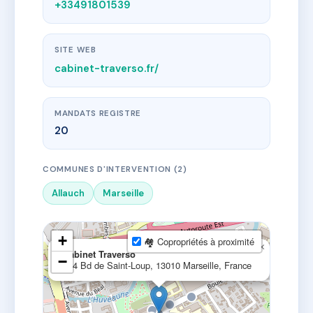
+33491801539
SITE WEB
cabinet-traverso.fr/
MANDATS REGISTRE
20
COMMUNES D'INTERVENTION (2)
Allauch
Marseille
+
🏘 Copropriétés à proximité
×
Cabinet Traverso
−
124 Bd de Saint-Loup, 13010 Marseille, France