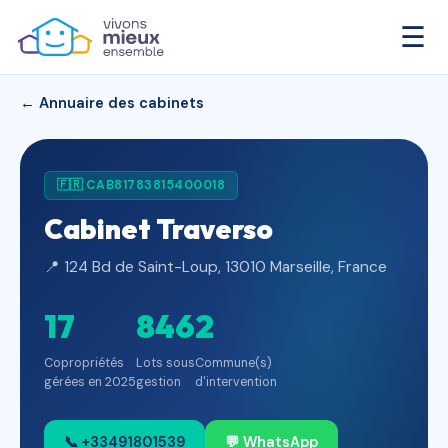
☰
← Annuaire des cabinets
🇫🇷 CAB81783815400018
Cabinet Traverso
📍 124 Bd de Saint-Loup, 13010 Marseille, France
17
846
2
Copropriétés
Lots sous
Commune(s)
gérées en 2025
gestion
d'intervention
📞 +33491801539
💬 WhatsApp