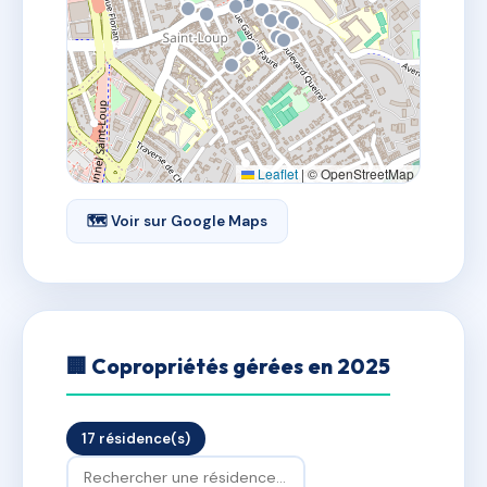
Leaflet
|
© OpenStreetMap
🗺 Voir sur Google Maps
🏢 Copropriétés gérées en 2025
17 résidence(s)