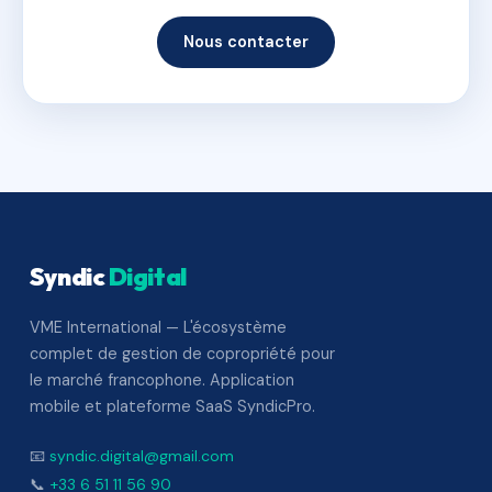
Nous contacter
Syndic
Digital
VME International — L'écosystème
complet de gestion de copropriété pour
le marché francophone. Application
mobile et plateforme SaaS SyndicPro.
📧
syndic.digital@gmail.com
📞
+33 6 51 11 56 90