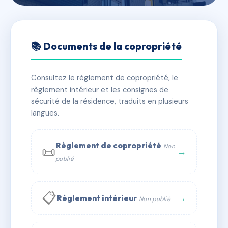
🇫🇷 RFRAF2513711
24 RUE LOUBON
📚 Documents de la copropriété
📍 24 r loubon 13003 Marseille
Consultez le règlement de copropriété, le
✓ Immatriculée
🏠 11 lots
🏗 1 bâtiment(s)
règlement intérieur et les consignes de
sécurité de la résidence, traduits en plusieurs
langues.
📞 Contacter Syndic Digital
💬 WhatsApp
✉ Email
Règlement de copropriété
Non
📜
→
publié
📋
→
Règlement intérieur
Non publié