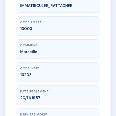
IMMATRICULEE_RATTACHEE
www.vme.plus/AF2513711
24 RUE LOUBON
24 r loubon
13003 Marseille
CODE POSTAL
13003
COMMUNE
Marseille
CODE INSEE
13203
DATE RÈGLEMENT
20/11/1957
DERNIÈRE MODIF.