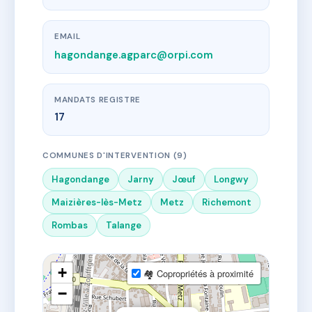
EMAIL
hagondange.agparc@orpi.com
MANDATS REGISTRE
17
COMMUNES D'INTERVENTION (9)
Hagondange
Jarny
Jœuf
Longwy
Maizières-lès-Metz
Metz
Richemont
Rombas
Talange
+
🏘 Copropriétés à proximité
−