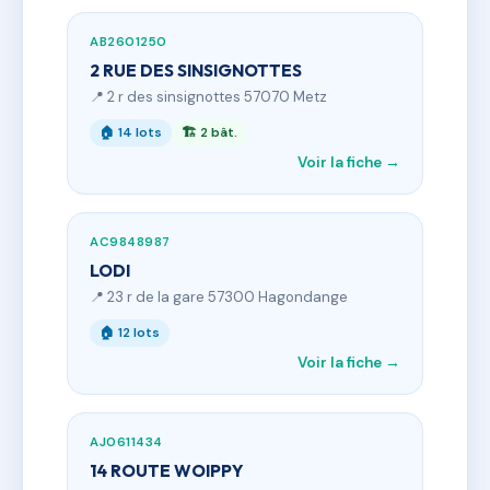
AB2601250
2 RUE DES SINSIGNOTTES
📍 2 r des sinsignottes 57070 Metz
🏠 14 lots
🏗 2 bât.
Voir la fiche →
AC9848987
LODI
📍 23 r de la gare 57300 Hagondange
🏠 12 lots
Voir la fiche →
AJ0611434
14 ROUTE WOIPPY