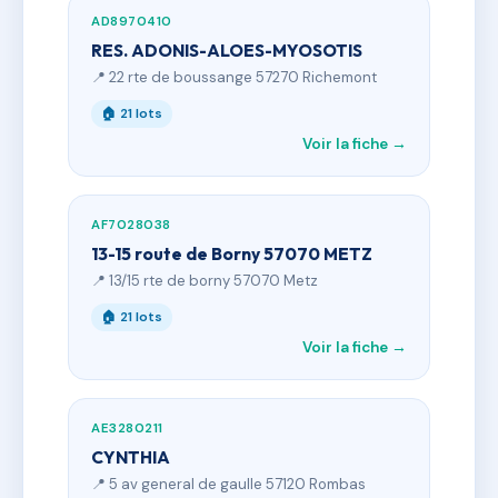
AD8970410
RES. ADONIS-ALOES-MYOSOTIS
📍 22 rte de boussange 57270 Richemont
🏠 21 lots
Voir la fiche →
AF7028038
13-15 route de Borny 57070 METZ
📍 13/15 rte de borny 57070 Metz
🏠 21 lots
Voir la fiche →
AE3280211
CYNTHIA
📍 5 av general de gaulle 57120 Rombas