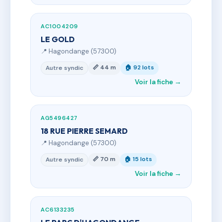
AC1004209
LE GOLD
📍 Hagondange (57300)
📏 44 m
🏠 92 lots
Autre syndic
Voir la fiche →
AG5496427
18 RUE PIERRE SEMARD
📍 Hagondange (57300)
📏 70 m
🏠 15 lots
Autre syndic
Voir la fiche →
AC6133235