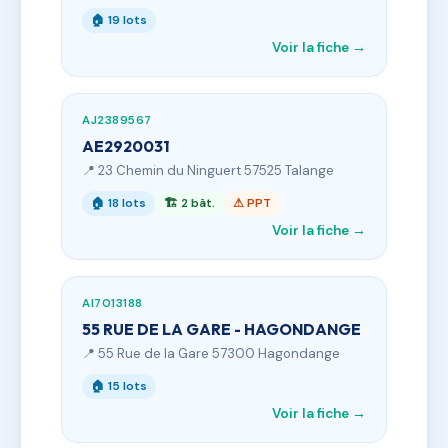
🏠 19 lots
Voir la fiche →
AJ2389567
AE2920031
📍 23 Chemin du Ninguert 57525 Talange
🏠 18 lots
🏗 2 bât.
⚠ PPT
Voir la fiche →
AI7013188
55 RUE DE LA GARE - HAGONDANGE
📍 55 Rue de la Gare 57300 Hagondange
🏠 15 lots
Voir la fiche →