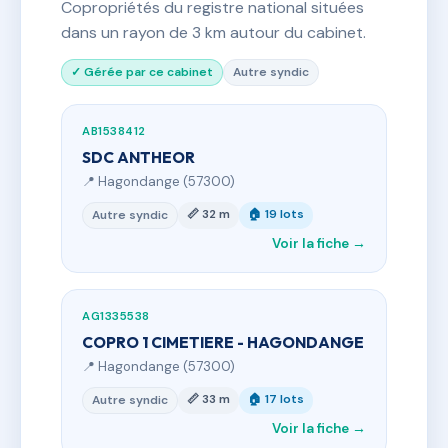
Copropriétés du registre national situées
dans un rayon de 3 km autour du cabinet.
✓ Gérée par ce cabinet
Autre syndic
AB1538412
SDC ANTHEOR
📍 Hagondange (57300)
📏 32 m
🏠 19 lots
Autre syndic
Voir la fiche →
AG1335538
COPRO 1 CIMETIERE - HAGONDANGE
📍 Hagondange (57300)
📏 33 m
🏠 17 lots
Autre syndic
Voir la fiche →