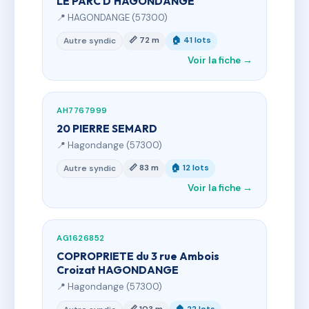
LE PARC D'HAGONDANGE
📍 HAGONDANGE (57300)
📏 72 m
🏠 41 lots
Autre syndic
Voir la fiche →
AH7767999
20 PIERRE SEMARD
📍 Hagondange (57300)
📏 83 m
🏠 12 lots
Autre syndic
Voir la fiche →
AG1626852
COPROPRIETE du 3 rue Ambois
Croizat HAGONDANGE
📍 Hagondange (57300)