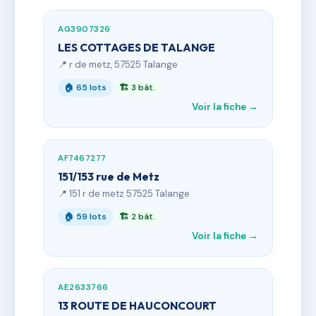
AG3907326
LES COTTAGES DE TALANGE
📍 r de metz, 57525 Talange
🏠 65 lots
🏗 3 bât.
Voir la fiche →
AF7467277
151/153 rue de Metz
📍 151 r de metz 57525 Talange
🏠 59 lots
🏗 2 bât.
Voir la fiche →
AE2633766
13 ROUTE DE HAUCONCOURT