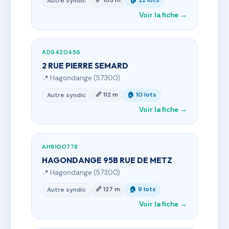
📏 103 m
🏠 22 lots
Autre syndic
Voir la fiche →
AD9420456
2 RUE PIERRE SEMARD
📍 Hagondange (57300)
📏 112 m
🏠 10 lots
Autre syndic
Voir la fiche →
AH8100778
HAGONDANGE 95B RUE DE METZ
📍 Hagondange (57300)
📏 127 m
🏠 9 lots
Autre syndic
Voir la fiche →