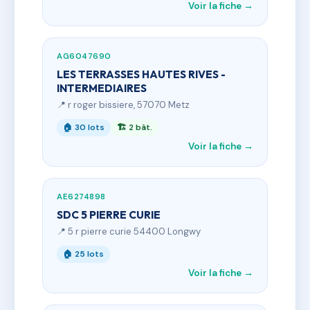
Voir la fiche →
AG6047690
LES TERRASSES HAUTES RIVES -
INTERMEDIAIRES
📍 r roger bissiere, 57070 Metz
🏠 30 lots
🏗 2 bât.
Voir la fiche →
AE6274898
SDC 5 PIERRE CURIE
📍 5 r pierre curie 54400 Longwy
🏠 25 lots
Voir la fiche →