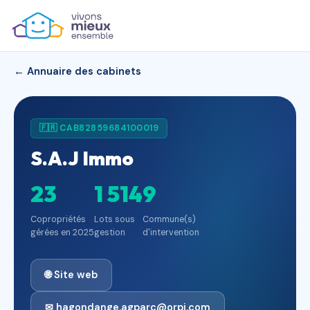
← Annuaire des cabinets
🇫🇷 CAB82859684100019
S.A.J Immo
23
1 514
9
Copropriétés
Lots sous
Commune(s)
gérées en 2025
gestion
d'intervention
🌐 Site web
✉ hagondange.agparc@orpi.com