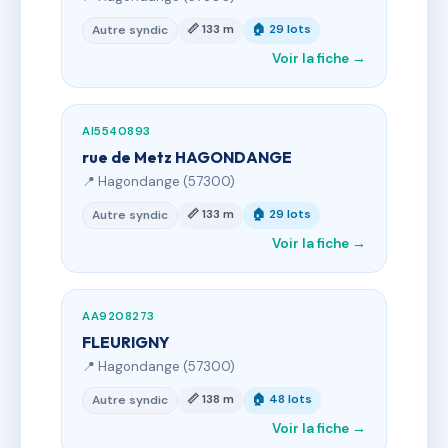
📏 133 m
🏠 29 lots
Autre syndic
Voir la fiche →
AI5540893
rue de Metz HAGONDANGE
📍 Hagondange (57300)
📏 133 m
🏠 29 lots
Autre syndic
Voir la fiche →
AA9208273
FLEURIGNY
📍 Hagondange (57300)
📏 138 m
🏠 48 lots
Autre syndic
Voir la fiche →