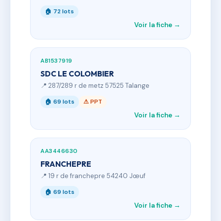
🏠 72 lots
Voir la fiche →
AB1537919
SDC LE COLOMBIER
📍 287/289 r de metz 57525 Talange
🏠 69 lots
⚠ PPT
Voir la fiche →
AA3446630
FRANCHEPRE
📍 19 r de franchepre 54240 Jœuf
🏠 69 lots
Voir la fiche →