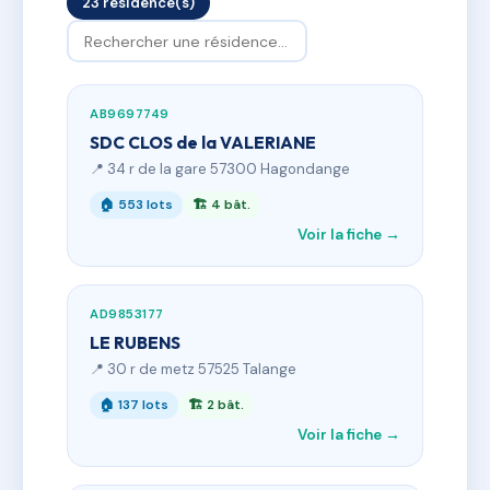
23 résidence(s)
AB9697749
SDC CLOS de la VALERIANE
📍 34 r de la gare 57300 Hagondange
🏠 553 lots
🏗 4 bât.
Voir la fiche →
AD9853177
LE RUBENS
📍 30 r de metz 57525 Talange
🏠 137 lots
🏗 2 bât.
Voir la fiche →