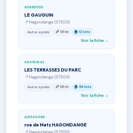
AD8881153
LE GAUGUIN
📍 Hagondange (57300)
📏 131 m
🏠 12 lots
Autre syndic
Voir la fiche →
AD4161642
LES TERRASSES DU PARC
📍 Hagondange (57300)
📏 131 m
🏠 58 lots
Autre syndic
Voir la fiche →
AI5540489
rue de Metz HAGONDANGE
📍 Hagondange (57300)