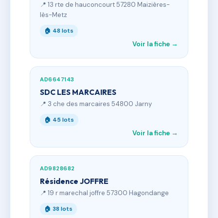
📍 13 rte de hauconcourt 57280 Maizières-
lès-Metz
🏠 48 lots
Voir la fiche →
AD6647143
SDC LES MARCAIRES
📍 3 che des marcaires 54800 Jarny
🏠 45 lots
Voir la fiche →
AD9828682
Résidence JOFFRE
📍 19 r marechal joffre 57300 Hagondange
🏠 38 lots