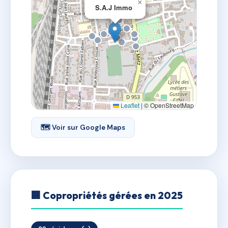
×
S.A.J Immo
Leaflet
|
© OpenStreetMap
🗺 Voir sur Google Maps
🏢 Copropriétés gérées en 2025