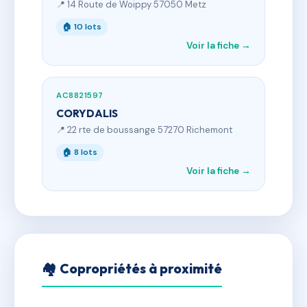
📍 14 Route de Woippy 57050 Metz
🏠 10 lots
Voir la fiche →
AC8821597
CORYDALIS
📍 22 rte de boussange 57270 Richemont
🏠 8 lots
Voir la fiche →
🏘 Copropriétés à proximité