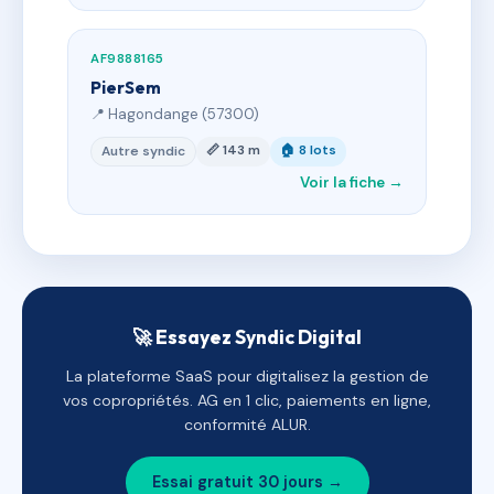
AF9888165
PierSem
📍 Hagondange (57300)
📏 143 m
🏠 8 lots
Autre syndic
Voir la fiche →
🚀 Essayez Syndic Digital
La plateforme SaaS pour digitalisez la gestion de
vos copropriétés. AG en 1 clic, paiements en ligne,
conformité ALUR.
Essai gratuit 30 jours →