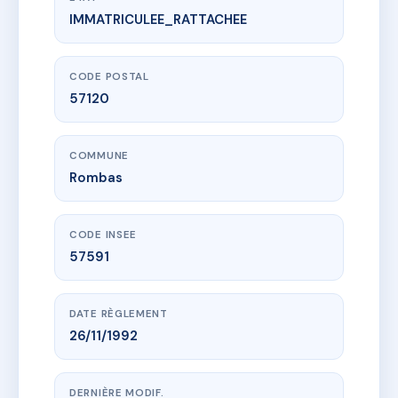
IMMATRICULEE_RATTACHEE
www.vme.plus/AE2164168
ESPACE CENTRE VILLE
1 pl de l'hotel de ville
57120 Rombas
CODE POSTAL
57120
COMMUNE
Rombas
CODE INSEE
57591
DATE RÈGLEMENT
26/11/1992
DERNIÈRE MODIF.