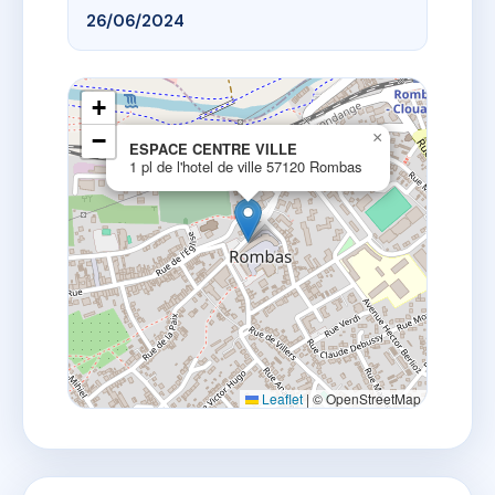
26/06/2024
+
−
×
ESPACE CENTRE VILLE
1 pl de l'hotel de ville 57120 Rombas
Leaflet
|
© OpenStreetMap