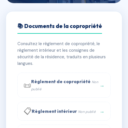
🇫🇷 RFRAE2164168
ESPACE CENTRE VILLE
📚 Documents de la copropriété
📍 1 pl de l'hotel de ville 57120 Rombas
Consultez le règlement de copropriété, le
✓ Immatriculée
🏠 85 lots
🏗 1 bâtiment(s)
règlement intérieur et les consignes de
sécurité de la résidence, traduits en plusieurs
langues.
📞 Contacter Syndic Digital
💬 WhatsApp
✉ Email
Règlement de copropriété
Non
📜
→
publié
📋
→
Règlement intérieur
Non publié