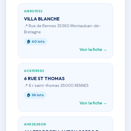
AI8801532
VILLA BLANCHE
📍 Rue de Rennes 35360 Montauban-de-
Bretagne
🏠 40 lots
Voir la fiche →
AC6158562
6 RUE ST THOMAS
📍 6 r saint-thomas 35000 RENNES
🏠 36 lots
Voir la fiche →
AH9263609