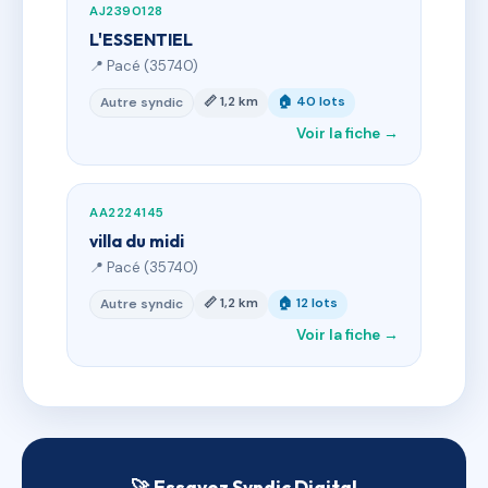
AJ2390128
L'ESSENTIEL
📍 Pacé (35740)
📏 1,2 km
🏠 40 lots
Autre syndic
Voir la fiche →
AA2224145
villa du midi
📍 Pacé (35740)
📏 1,2 km
🏠 12 lots
Autre syndic
Voir la fiche →
🚀 Essayez Syndic Digital