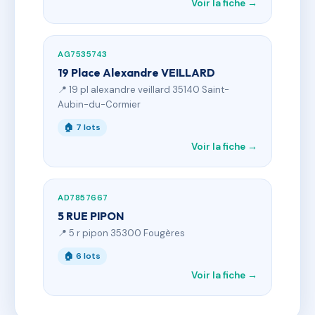
Voir la fiche →
AG7535743
19 Place Alexandre VEILLARD
📍 19 pl alexandre veillard 35140 Saint-
Aubin-du-Cormier
🏠 7 lots
Voir la fiche →
AD7857667
5 RUE PIPON
📍 5 r pipon 35300 Fougères
🏠 6 lots
Voir la fiche →