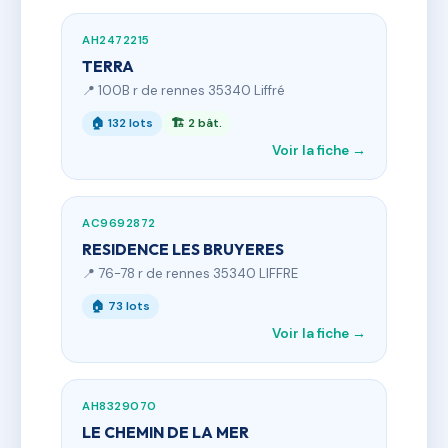
AH2472215
TERRA
📍 100B r de rennes 35340 Liffré
🏠 132 lots
🏗 2 bât.
Voir la fiche →
AC9692872
RESIDENCE LES BRUYERES
📍 76-78 r de rennes 35340 LIFFRE
🏠 73 lots
Voir la fiche →
AH8329070
LE CHEMIN DE LA MER