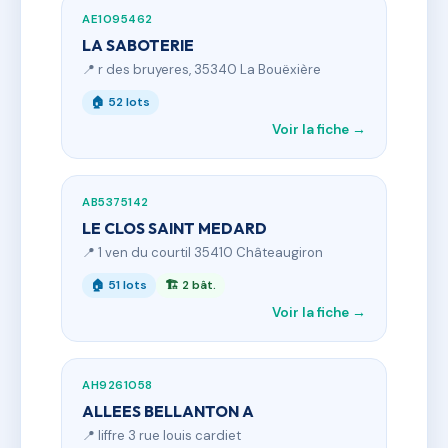
AE1095462
LA SABOTERIE
📍 r des bruyeres, 35340 La Bouëxière
🏠 52 lots
Voir la fiche →
AB5375142
LE CLOS SAINT MEDARD
📍 1 ven du courtil 35410 Châteaugiron
🏠 51 lots
🏗 2 bât.
Voir la fiche →
AH9261058
ALLEES BELLANTON A
📍 liffre 3 rue louis cardiet