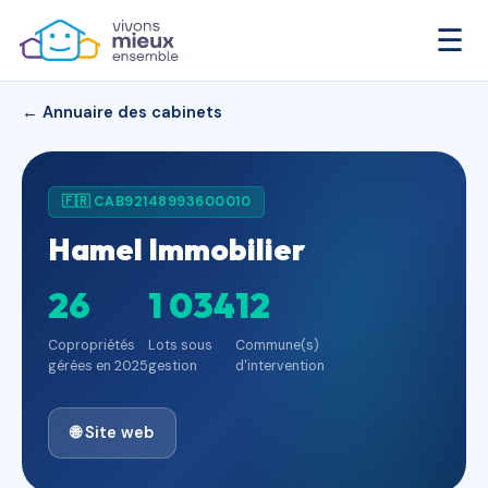
☰
← Annuaire des cabinets
🇫🇷 CAB92148993600010
Hamel Immobilier
26
1 034
12
Copropriétés
Lots sous
Commune(s)
gérées en 2025
gestion
d'intervention
🌐 Site web