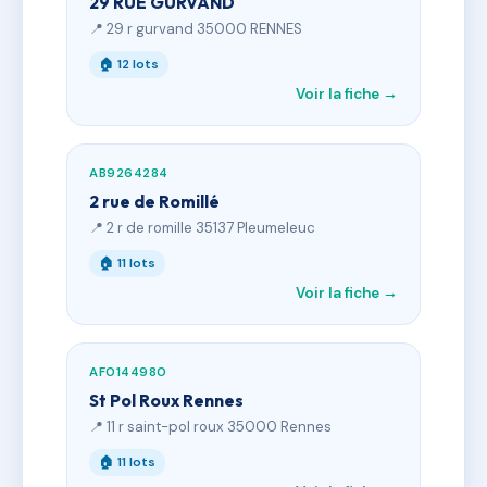
29 RUE GURVAND
📍 29 r gurvand 35000 RENNES
🏠 12 lots
Voir la fiche →
AB9264284
2 rue de Romillé
📍 2 r de romille 35137 Pleumeleuc
🏠 11 lots
Voir la fiche →
AF0144980
St Pol Roux Rennes
📍 11 r saint-pol roux 35000 Rennes
🏠 11 lots