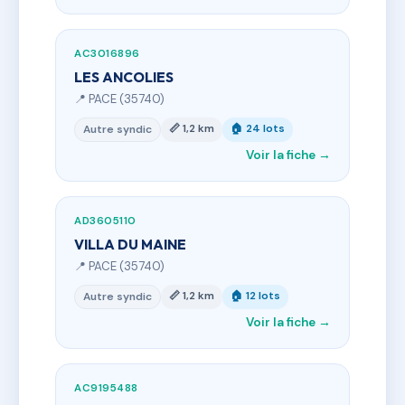
AC3016896
LES ANCOLIES
📍 PACE (35740)
📏 1,2 km
🏠 24 lots
Autre syndic
Voir la fiche →
AD3605110
VILLA DU MAINE
📍 PACE (35740)
📏 1,2 km
🏠 12 lots
Autre syndic
Voir la fiche →
AC9195488