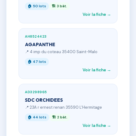
🏠 50 lots
🏗 3 bât.
Voir la fiche →
AH8524423
AGAPANTHE
📍 4 imp du coteau 35400 Saint-Malo
🏠 47 lots
Voir la fiche →
AD3298965
SDC ORCHIDEES
📍 23A r ernest renan 35590 L'Hermitage
🏠 44 lots
🏗 2 bât.
Voir la fiche →