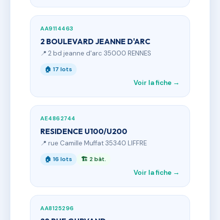
AA9114463
2 BOULEVARD JEANNE D'ARC
📍 2 bd jeanne d'arc 35000 RENNES
🏠 17 lots
Voir la fiche →
AE4862744
RESIDENCE U100/U200
📍 rue Camille Muffat 35340 LIFFRE
🏠 16 lots
🏗 2 bât.
Voir la fiche →
AA8125296