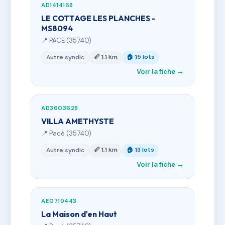
AD1414168
LE COTTAGE LES PLANCHES -
MS8094
📍 PACE (35740)
📏 1,1 km
🏠 15 lots
Autre syndic
Voir la fiche →
AD3603628
VILLA AMETHYSTE
📍 Pacé (35740)
📏 1,1 km
🏠 13 lots
Autre syndic
Voir la fiche →
AE0719443
La Maison d'en Haut