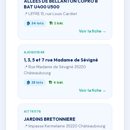
ALLEES DE BELLANTON COPRO B
BAT U400 U500
📍 LIFFRE 15, rue Louis Cardiet
🏠 34 lots
🏗 2 bât.
Voir la fiche →
AJ0601948
1, 3, 5 et 7 rue Madame de Sévigné
📍 Rue Madame de Sévigné 35220
Châteaubourg
🏠 28 lots
🏗 4 bât.
Voir la fiche →
AI7741176
JARDINS BRETONNIERE
📍 Impasse Kermelaine 35220 Châteaubourg