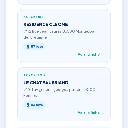
AG8055154
RESIDENCE CLEOME
📍 12 Rue Jean Jaurès 35360 Montauban-
de-Bretagne
🏠 57 lots
Voir la fiche →
AC7077290
LE CHATEAUBRIAND
📍 161 av general georges patton 35000
Rennes
🏠 53 lots
Voir la fiche →