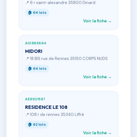
📍 6 r saint-alexandre 35800 Dinard
🏠 64 lots
Voir la fiche →
AI0883694
MIDORI
📍 18 BIS rue de Rennes 35150 CORPS NUDS
🏠 64 lots
Voir la fiche →
AE8921587
RESIDENCE LE 108
📍 108 r de rennes 35340 Liffré
🏠 62 lots
Voir la fiche →