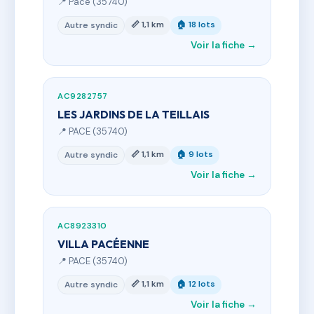
📍 Pacé (35740)
📏 1,1 km
🏠 18 lots
Autre syndic
Voir la fiche →
AC9282757
LES JARDINS DE LA TEILLAIS
📍 PACE (35740)
📏 1,1 km
🏠 9 lots
Autre syndic
Voir la fiche →
AC8923310
VILLA PACÉENNE
📍 PACE (35740)
📏 1,1 km
🏠 12 lots
Autre syndic
Voir la fiche →