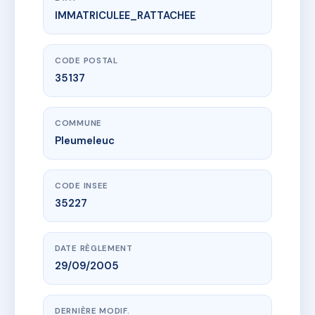
IMMATRICULEE_RATTACHEE
www.vme.plus/AB9264284
2 rue de Romillé
2 r de romille
35137 Pleumeleuc
CODE POSTAL
35137
COMMUNE
Pleumeleuc
CODE INSEE
35227
DATE RÈGLEMENT
29/09/2005
DERNIÈRE MODIF.