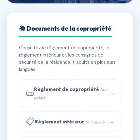
🇫🇷 RFRAB9264284
2 rue de Romillé
📚 Documents de la copropriété
📍 2 r de romille 35137 Pleumeleuc
Consultez le règlement de copropriété, le
✓ Immatriculée
🏠 11 lots
🏗 1 bâtiment(s)
règlement intérieur et les consignes de
sécurité de la résidence, traduits en plusieurs
langues.
📞 Contacter Syndic Digital
💬 WhatsApp
✉ Email
Règlement de copropriété
Non
📜
→
publié
📋
→
Règlement intérieur
Non publié