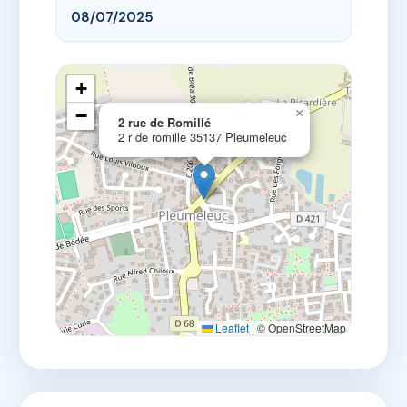
08/07/2025
+
−
×
2 rue de Romillé
2 r de romille 35137 Pleumeleuc
Leaflet
|
© OpenStreetMap