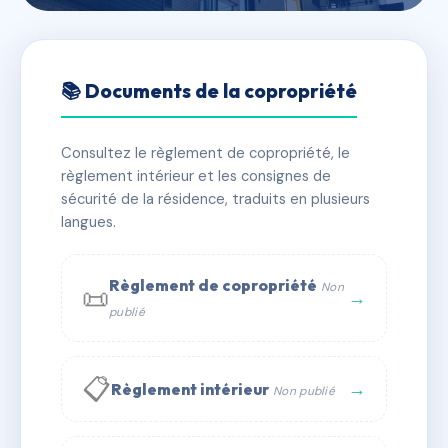
🇫🇷 RFRAI8801532
VILLA BLANCHE
📚 Documents de la copropriété
📍 Rue de Rennes 35360 Montauban-de-Bretagne
Consultez le règlement de copropriété, le
✓ Immatriculée
🏠 40 lots
🏗 1 bâtiment(s)
règlement intérieur et les consignes de
sécurité de la résidence, traduits en plusieurs
langues.
📞 Contacter Syndic Digital
💬 WhatsApp
✉ Email
Règlement de copropriété
Non
📜
→
publié
📋
→
Règlement intérieur
Non publié