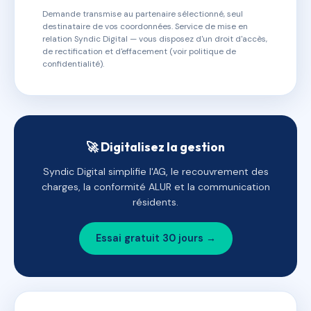
Demande transmise au partenaire sélectionné, seul
destinataire de vos coordonnées. Service de mise en
relation Syndic Digital — vous disposez d'un droit d'accès,
de rectification et d'effacement (voir politique de
confidentialité).
🚀 Digitalisez la gestion
Syndic Digital simplifie l'AG, le recouvrement des
charges, la conformité ALUR et la communication
résidents.
Essai gratuit 30 jours →