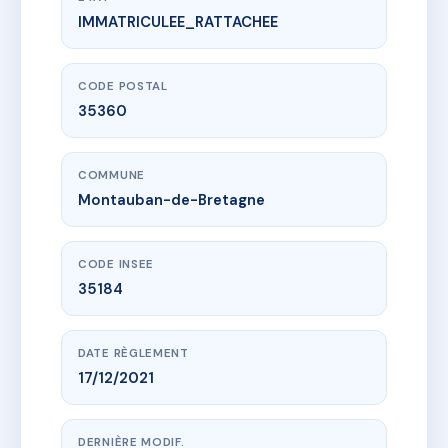
IMMATRICULEE_RATTACHEE
www.vme.plus/AI8801532
VILLA BLANCHE
Rue de Rennes
35360 Montauban-de-Bretagne
CODE POSTAL
35360
COMMUNE
Montauban-de-Bretagne
CODE INSEE
35184
DATE RÈGLEMENT
17/12/2021
DERNIÈRE MODIF.